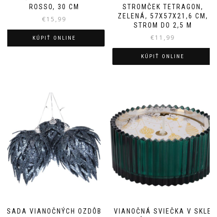
ROSSO, 30 CM
STROMČEK TETRAGON,
ZELENÁ, 57X57X21,6 CM,
€
15,99
STROM DO 2,5 M
€
11,99
KÚPIŤ ONLINE
KÚPIŤ ONLINE
SADA VIANOČNÝCH OZDÔB
VIANOČNÁ SVIEČKA V SKLE