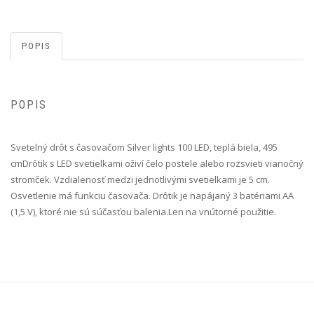
POPIS
POPIS
Svetelný drôt s časovačom Silver lights 100 LED, teplá biela, 495
cm Drôtik s LED svetielkami oživí čelo postele alebo rozsvieti vianočný
stromček. Vzdialenosť medzi jednotlivými svetielkami je 5 cm.
Osvetlenie má funkciu časovača. Drôtik je napájaný 3 batériami AA
(1,5 V), ktoré nie sú súčasťou balenia.Len na vnútorné použitie.