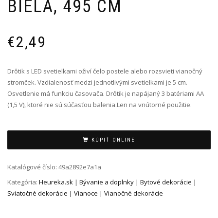
BIELA, 495 CM
€
2,49
Drôtik s LED svetielkami oživí čelo postele alebo rozsvieti vianočný
stromček. Vzdialenosť medzi jednotlivými svetielkami je 5 cm.
Osvetlenie má funkciu časovača. Drôtik je napájaný 3 batériami AA
(1,5 V), ktoré nie sú súčasťou balenia.Len na vnútorné použitie.
Alternative:
KÚPIŤ ONLINE
Katalógové číslo:
49a2892e7a1a
Kategória:
Heureka.sk | Bývanie a doplnky | Bytové dekorácie |
Sviatočné dekorácie | Vianoce | Vianočné dekorácie