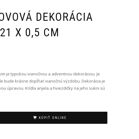
OVOVÁ DEKORÁCIA
 21 X 0,5 CM
om je typickou vianočnou a adventnou dekoráciou. Je
e bude krásne dopĺňať vianočnú výzdobu. Dekorácia je
ou úpravou. Krídla anjela a hviezdičky na jeho sukni sú
KÚPIŤ ONLINE