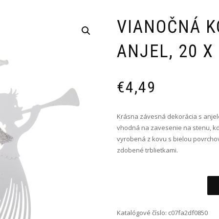
VIANOČNÁ K
ANJEL, 20 X
€
4,49
Krásna závesná dekorácia s anjel
vhodná na zavesenie na stenu, kd
vyrobená z kovu s bielou povrchov
zdobené trblietkami.
Alternative:
Katalógové číslo:
c07fa2df0850