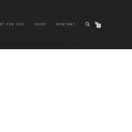
ST FOR YOU
SHOP
KONTAKT
0
očná kovová dekorácia Anjel, 20 x 21 x 0,5 cm