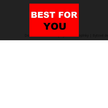
Domov
/
Heureka.sk | Bývanie a doplnky | Bytové de