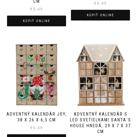
CM
€
6,49
€
9,49
KÚPIŤ ONLINE
KÚPIŤ ONLINE
ADVENTNÝ KALENDÁR JOY,
ADVENTNÝ KALENDÁR S
38 X 26 X 6,5 CM
LED SVETIELKAMI SANTA´S
HOUSE HNEDÁ, 29 X 7 X 37
€
6,49
CM