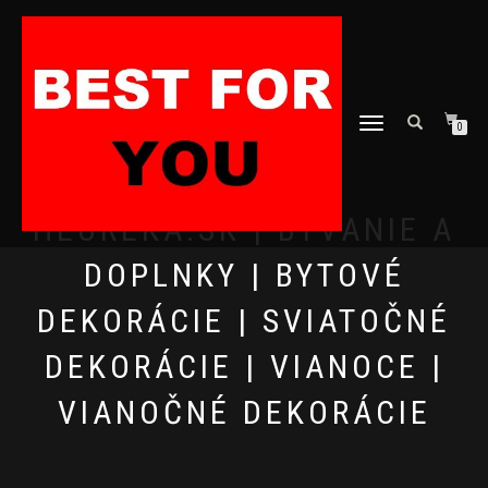
TOGGLE
0
NAVIGATION
HEUREKA.SK | BÝVANIE A
DOPLNKY | BYTOVÉ
DEKORÁCIE | SVIATOČNÉ
DEKORÁCIE | VIANOCE |
VIANOČNÉ DEKORÁCIE