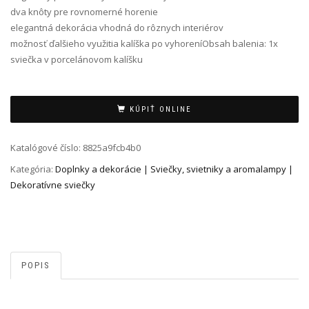
dva knôty pre rovnomerné horenie
elegantná dekorácia vhodná do rôznych interiérov
možnosť ďalšieho využitia kalíška po vyhoreníObsah balenia: 1x
sviečka v porcelánovom kalíšku
Alternative:
KÚPIŤ ONLINE
Katalógové číslo:
8825a9fcb4b0
Kategória:
Doplnky a dekorácie | Sviečky, svietniky a aromalampy |
Dekoratívne sviečky
POPIS