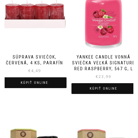
SÚPRAVA SVIEČOK,
YANKEE CANDLE VONNÁ
ČERVENÁ, 4 KS, PARAFÍN
SVIEČKA VEĽKÁ SIGNATURE
RED RASPBERRY, 567 G, L
€
4,49
€
23,99
KÚPIŤ ONLINE
KÚPIŤ ONLINE