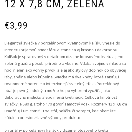
12 X 7,8 CM, ZELENÁ
€
3,99
Elegantná sviečka v porcelánovom kvetinovom kalíšku vnesie do
interiéru príjemnú atmosféru a stane sa aj krásnou dekoráciou.
Kalíšok je spracovaný v detailnom dizajne lotosového kvetu a jeho
zelená glazúra pôsobí prírodne a vkusne. Vďaka svojmu vzhľadu sa
hodí nielen ako vonný prvok, ale aj ako štýlový doplnok do obývacej
izby, spálne alebo kúpeľne.Sviečka má dva knôty, ktoré zaisťujú
rovnomerné horenie a intenzívnejší svetelný efekt. Porcelánový
obal je pevný, odolný a možno ho po vyhorení využiť aj ako
dekoratívnu mištičku alebo menší kvetináčik. Celková hmotnosť
sviečky je 580 g, z toho 170 g tvorí samotný vosk. Rozmery 12 x 7,8 cm
umožňujú umiestniť ju na stôl, poličku či parapet, kde okamžite
zútulnia priestor.Hlavné výhody produktu:
originálny porcelánový kalíšok v dizajne lotosového kvetu