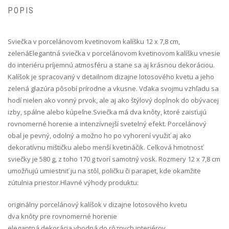
POPIS
Sviečka v porcelánovom kvetinovom kalíšku 12 x 7,8 cm,
zelená Elegantná sviečka v porcelánovom kvetinovom kalíšku vnesie
do interiéru príjemnú atmosféru a stane sa aj krásnou dekoráciou.
Kalíšok je spracovaný v detailnom dizajne lotosového kvetu a jeho
zelená glazúra pôsobí prírodne a vkusne. Vďaka svojmu vzhľadu sa
hodí nielen ako vonný prvok, ale aj ako štýlový doplnok do obývacej
izby, spálne alebo kúpeľne.Sviečka má dva knôty, ktoré zaisťujú
rovnomerné horenie a intenzívnejší svetelný efekt. Porcelánový
obal je pevný, odolný a možno ho po vyhorení využiť aj ako
dekoratívnu mištičku alebo menší kvetináčik. Celková hmotnosť
sviečky je 580 g, z toho 170 g tvorí samotný vosk. Rozmery 12 x 7,8 cm
umožňujú umiestniť ju na stôl, poličku či parapet, kde okamžite
zútulnia priestor.Hlavné výhody produktu:
originálny porcelánový kalíšok v dizajne lotosového kvetu
dva knôty pre rovnomerné horenie
elegantná dekorácia vhodná do rôznych interiérov