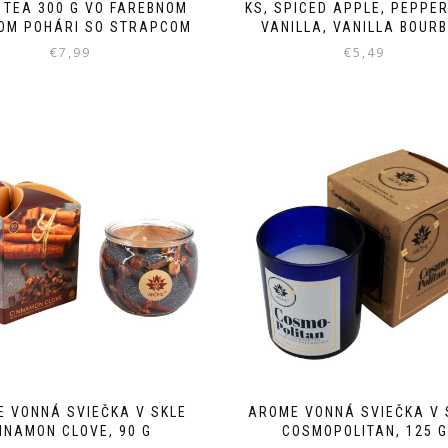
 TEA 300 G VO FAREBNOM
KS, SPICED APPLE, PEPPE
OM POHÁRI SO STRAPCOM
VANILLA, VANILLA BOUR
€
7,99
€
5,49
 VONNÁ SVIEČKA V SKLE
AROME VONNÁ SVIEČKA V 
INAMON CLOVE, 90 G
COSMOPOLITAN, 125 G