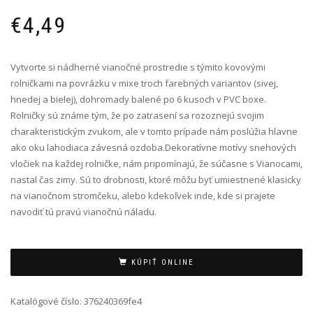
€
4,49
Vytvorte si nádherné vianočné prostredie s týmito kovovými
rolničkami na povrázku v mixe troch farebných variantov (sivej,
hnedej a bielej), dohromady balené po 6 kusoch v PVC boxe.
Rolničky sú známe tým, že po zatrasení sa rozoznejú svojim
charakteristickým zvukom, ale v tomto prípade nám poslúžia hlavne
ako oku lahodiaca závesná ozdoba.Dekoratívne motívy snehových
vločiek na každej rolničke, nám pripomínajú, že súčasne s Vianocami,
nastal čas zimy. Sú to drobnosti, ktoré môžu byť umiestnené klasicky
na vianočnom stromčeku, alebo kdekoľvek inde, kde si prajete
navodiť tú pravú vianočnú náladu.
Alternative:
KÚPIŤ ONLINE
Katalógové číslo:
376240369fe4