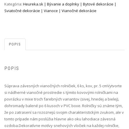
Kategória:
Heureka.sk | Bývanie a doplnky | Bytové dekorácie |
Sviatočné dekorácie | Vianoce | Vianočné dekorácie
POPIS
POPIS
Súprava závesných vianočných rolničiek, 6 ks, kov, pr. 5 cm Vytvorte
si nádherné vianočné prostredie s týmito kovovými rolničkami na
povrázku v mixe troch farebných variantov (sivej, hnedej a bielej),
dohromady balené po 6 kusoch v PVC boxe. Rolničky sú známe tým,
že po zatrasení sa rozoznejú svojim charakteristickým zvukom, ale v
tomto prípade nám poslúžia hlavne ako oku lahodiaca závesná
ozdoba.Dekoratívne motívy snehových vločiek na každej rolničke,