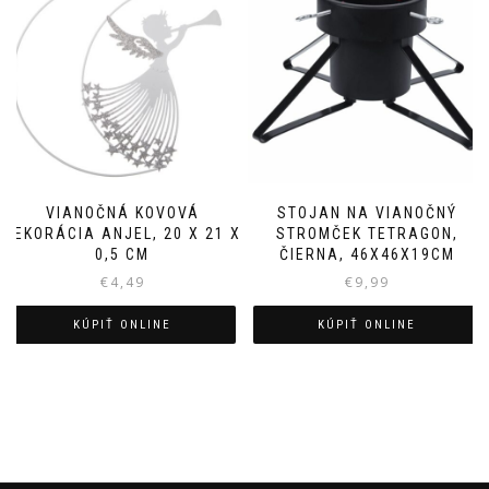
VIANOČNÁ KOVOVÁ
STOJAN NA VIANOČNÝ
DEKORÁCIA ANJEL, 20 X 21 X
STROMČEK TETRAGON,
0,5 CM
ČIERNA, 46X46X19CM
€
4,49
€
9,99
KÚPIŤ ONLINE
KÚPIŤ ONLINE