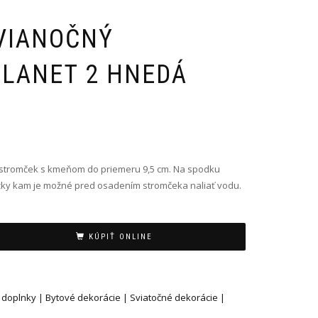
VIANOČNÝ
LANET 2 HNEDÁ
 stromček s kmeňom do priemeru 9,5 cm. Na spodku
žky kam je možné pred osadením stromčeka naliať vodu.
KÚPIŤ ONLINE
 doplnky | Bytové dekorácie | Sviatočné dekorácie |