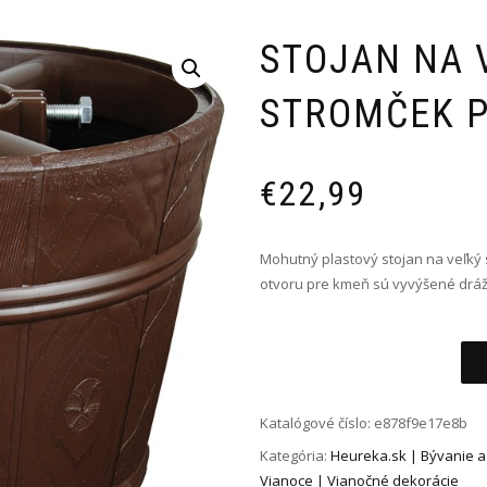
STOJAN NA 
STROMČEK P
€
22,99
Mohutný plastový stojan na veľký
otvoru pre kmeň sú vyvýšené drá
Alternative:
Katalógové číslo:
e878f9e17e8b
Kategória:
Heureka.sk | Bývanie a
Vianoce | Vianočné dekorácie