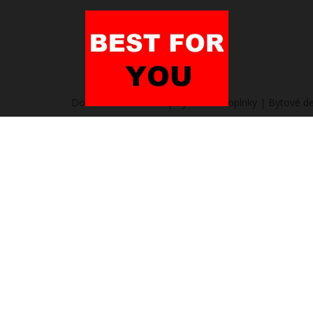
Domov
/
Heureka.sk | Bývanie a doplnky | Bytové de