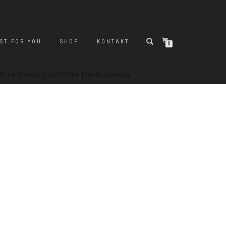
ST FOR YOU
SHOP
KONTAKT
0
an na vianočný stromček Planet 2 hnedá