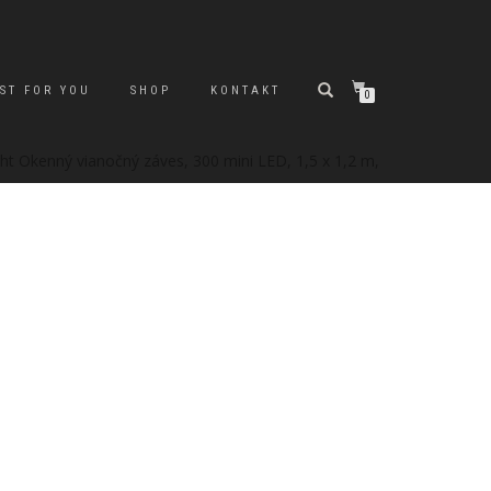
ST FOR YOU
SHOP
KONTAKT
0
ght Okenný vianočný záves, 300 mini LED, 1,5 x 1,2 m,