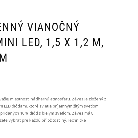
ENNÝ VIANOČNÝ
INI LED, 1,5 X 1,2 M,
OM
vašej miestnosti nádhernú atmosféru. Záves je zložený z
ni LED diódami, ktoré svietia príjemným žltým svetlom.
 pridaných 10 % diód s bielym svetlom. Záves má 8
ete vybrať pre každú příložitost iný.Technické