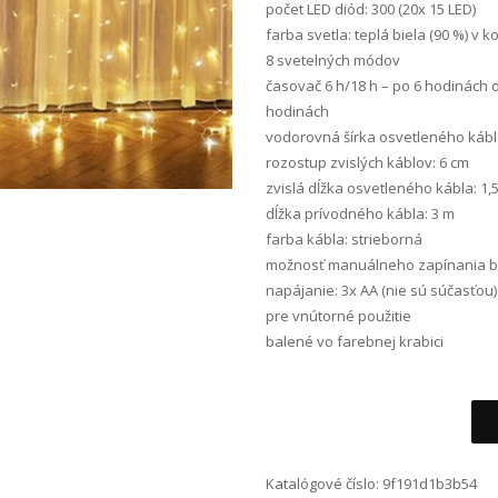
počet LED diód: 300 (20x 15 LED)
farba svetla: teplá biela (90 %) v 
8 svetelných módov
časovač 6 h/18 h – po 6 hodinách
hodinách
vodorovná šírka osvetleného kábla
rozostup zvislých káblov: 6 cm
zvislá dĺžka osvetleného kábla: 1,
dĺžka prívodného kábla: 3 m
farba kábla: strieborná
možnosť manuálneho zapínania b
napájanie: 3x AA (nie sú súčasťo
pre vnútorné použitie
balené vo farebnej krabici
Alternative:
Katalógové číslo:
9f191d1b3b54