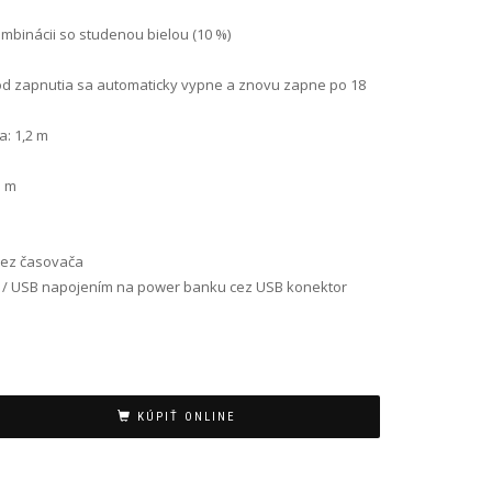
kombinácii so studenou bielou (10 %)
 od zapnutia sa automaticky vypne a znovu zapne po 18
: 1,2 m
5 m
ez časovača
u) / USB napojením na power banku cez USB konektor
KÚPIŤ ONLINE