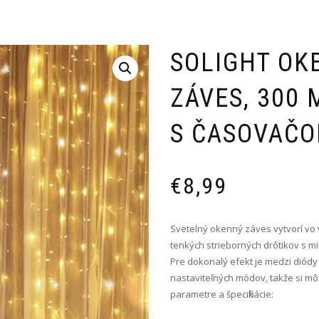
SOLIGHT OK
ZÁVES, 300 M
S ČASOVAČ
€
8,99
Svetelný okenný záves vytvorí vo 
tenkých strieborných drôtikov s mi
Pre dokonalý efekt je medzi diódy
nastaviteľných módov, takže si môž
parametre a špecifikácie: