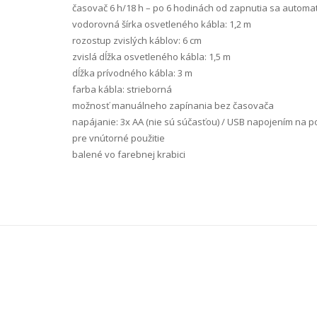
časovač 6 h/18 h – po 6 hodinách od zapnutia sa automa
vodorovná šírka osvetleného kábla: 1,2 m
rozostup zvislých káblov: 6 cm
zvislá dĺžka osvetleného kábla: 1,5 m
dĺžka prívodného kábla: 3 m
farba kábla: strieborná
možnosť manuálneho zapínania bez časovača
napájanie: 3x AA (nie sú súčasťou) / USB napojením na 
pre vnútorné použitie
balené vo farebnej krabici