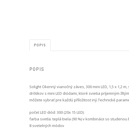
POPIS
POPIS
Solight Okenný vianočný záves, 300 mini LED, 1,5 x 1,2 
drôtikov s mini LED diódami, ktoré svietia príjemným žlt
môžete vybrať pre každú příložitost iný.Technické parametr
počet LED diód: 300 (20x 15 LED)
farba svetla: teplá biela (90 %) v kombinácii so studenou 
8 svetelných módov