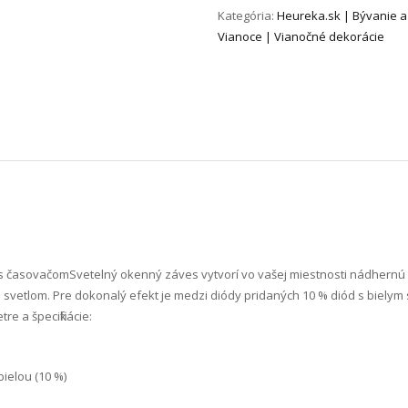
Kategória:
Heureka.sk | Bývanie a
Vianoce | Vianočné dekorácie
m, s časovačom Svetelný okenný záves vytvorí vo vašej miestnosti nádhernú
ým svetlom. Pre dokonalý efekt je medzi diódy pridaných 10 % diód s bielym
e a špecifikácie:
bielou (10 %)