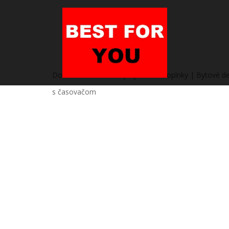
Domov
/
Heureka.sk | Bývanie a doplnky | Bytové de
s časovačom