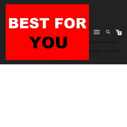
TOGGLE
0
NAVIGATION
Domov
/
Heureka.sk | Bývanie a doplnky | Bytové dekorácie |
Sviatočné dekorácie | Vianoce | Vianočné dekorácie
/ Kolibrík.
Cena za 1ks.