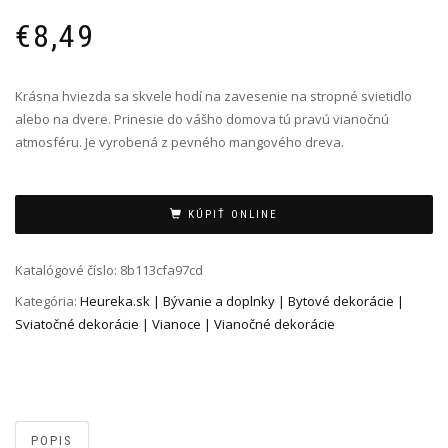
€
8,49
Krásna hviezda sa skvele hodí na zavesenie na stropné svietidlo
alebo na dvere. Prinesie do vášho domova tú pravú vianočnú
atmosféru. Je vyrobená z pevného mangového dreva.
Alternative:
KÚPIŤ ONLINE
Katalógové číslo:
8b113cfa97cd
Kategória:
Heureka.sk | Bývanie a doplnky | Bytové dekorácie |
Sviatočné dekorácie | Vianoce | Vianočné dekorácie
POPIS