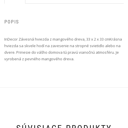
POPIS
InDecor Závesná hviezda z mangového dreva, 33 x 2 x 33 cm Krásna
hviezda sa skvele hodí na zavesenie na stropné svietidlo alebo na
dvere. Prinesie do vášho domova tú pravú vianočnú atmosféru. Je
vyrobená z pevného mangového dreva.