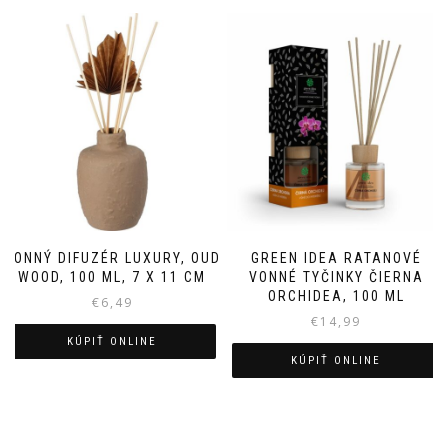
VONNÝ DIFUZÉR LUXURY, OUD
GREEN IDEA RATANOVÉ
WOOD, 100 ML, 7 X 11 CM
VONNÉ TYČINKY ČIERNA
ORCHIDEA, 100 ML
€
6,49
€
14,99
KÚPIŤ ONLINE
KÚPIŤ ONLINE