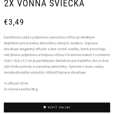
2X VONNÁ SVIEČKA
€
3,49
Darčeková sada s príjemnou vianočnou vôňou je ideálnym
doplnkom pre kúzelnú atmosféru zimných sviatkov. Súprava
obsahuje elegantný difuzér a dve vonné sviečky, ktoré prevoňajú
váš domov príjemnou a hrejivou vôňou.V krásnom balení s rozmermi
16,6 x 16,6 x 5,7 cm je perfektným darčekom pre každého, kto si chce
užiť chvíle pohody a vianočnej atmosféry. Vytvorte s touto sadou
nezabudnuteľný vianočný zážitok!Súprava obsahuje:
1x difuzér 50 ml
2x vonná sviečka 80 g
Alternative:
KÚPIŤ ONLINE