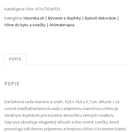
Katalógové číslo:
671a735a5f33
Kategória:
Heureka.sk | Bývanie a doplnky | Bytové dekorácie |
Vône do bytu a sviečky | Arómaterapia
POPIS
POPIS
Darčeková sada Vianoce a sneh, 16,6 x 16,6 x 5,7 cm, difuzér + 2x
vonná sviečka Darčeková sada s príjemnou vianočnou vôňou je
ideálnym doplnkom pre kúzelnú atmosféru zimných sviatkov.
Súprava obsahuje elegantný difuzér a dve vonné sviečky, ktoré
prevoňajú váš domov príjemnou a hrejivou vôňou.V krásnom balení