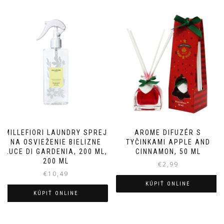
MILLEFIORI LAUNDRY SPREJ
AROME DIFUZÉR S
NA OSVIEŽENIE BIELIZNE
TYČINKAMI APPLE AND
LUCE DI GARDENIA, 200 ML,
CINNAMON, 50 ML
200 ML
€
2,99
€
10,49
KÚPIŤ ONLINE
KÚPIŤ ONLINE