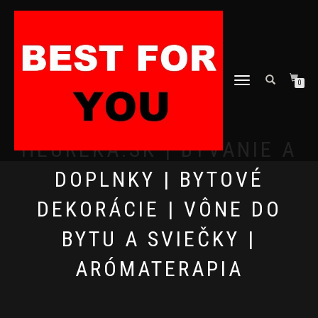
TOGGLE
0
NAVIGATION
HEUREKA.SK | BÝVANIE A
DOPLNKY | BYTOVÉ
DEKORÁCIE | VÔNE DO
BYTU A SVIEČKY |
ARÓMATERAPIA