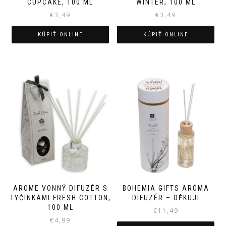
CUPCAKE, 100 ML
WINTER, 100 ML
€
3,49
€
3,49
KÚPIŤ ONLINE
KÚPIŤ ONLINE
AROME VONNÝ DIFUZÉR S
BOHEMIA GIFTS ARÓMA
TYČINKAMI FRESH COTTON,
DIFUZÉR – DĚKUJI
100 ML
€
11,49
€
4,99