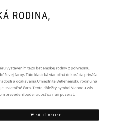
Á RODINA,
éru vystavením tejto betlemskej rodiny z polyresinu,
béžovej farby. Táto klasická vianočná dekorácia prináša
 radosti a očakávania.Umiestnite Betlehemskú rodinu na
 jej sviatočné čaro. Tento dôležitý symbol Vianoc u vás
lom prevedení bude radosť sa naň pozerať.
KÚPIŤ ONLINE