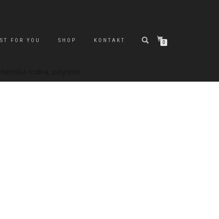
ST FOR YOU
SHOP
KONTAKT
0
ehemská rodina, polyresín