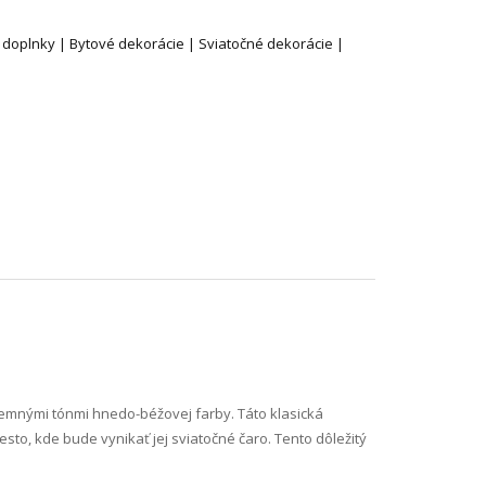
 doplnky | Bytové dekorácie | Sviatočné dekorácie |
 jemnými tónmi hnedo-béžovej farby. Táto klasická
to, kde bude vynikať jej sviatočné čaro. Tento dôležitý