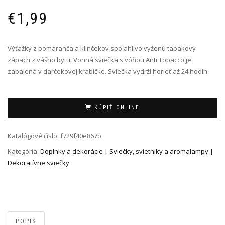
€
1,99
Výťažky z pomaranča a klinčekov spoľahlivo vyženú tabakový
zápach z vášho bytu. Vonná sviečka s vôňou Anti Tobacco je
zabalená v darčekovej krabičke. Sviečka vydrží horieť až 24 hodín
Alternative:
KÚPIŤ ONLINE
Katalógové číslo:
f729f40e867b
Kategória:
Doplnky a dekorácie | Sviečky, svietniky a aromalampy |
Dekoratívne sviečky
POPIS