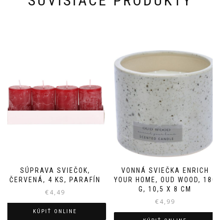
SÚVISIACE PRODUKTY
SÚPRAVA SVIEČOK,
VONNÁ SVIEČKA ENRICH
ČERVENÁ, 4 KS, PARAFÍN
YOUR HOME, OUD WOOD, 180
G, 10,5 X 8 CM
€
4,49
€
4,99
KÚPIŤ ONLINE