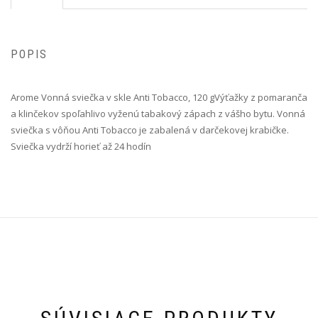
POPIS
Arome Vonná sviečka v skle Anti Tobacco, 120 g Výťažky z pomaranča
a klinčekov spoľahlivo vyženú tabakový zápach z vášho bytu. Vonná
sviečka s vôňou Anti Tobacco je zabalená v darčekovej krabičke.
Sviečka vydrží horieť až 24 hodín