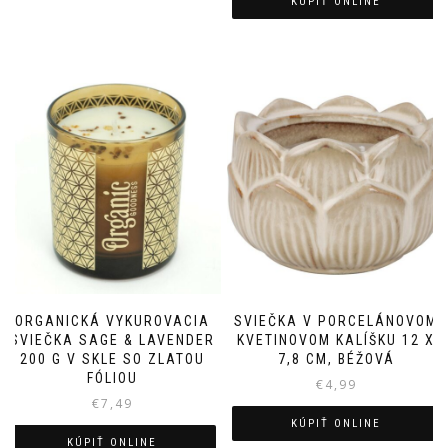
KÚPIŤ ONLINE
ORGANICKÁ VYKUROVACIA
SVIEČKA V PORCELÁNOVOM
SVIEČKA SAGE & LAVENDER
KVETINOVOM KALÍŠKU 12 X
200 G V SKLE SO ZLATOU
7,8 CM, BÉŽOVÁ
FÓLIOU
€
4,99
€
7,49
KÚPIŤ ONLINE
KÚPIŤ ONLINE