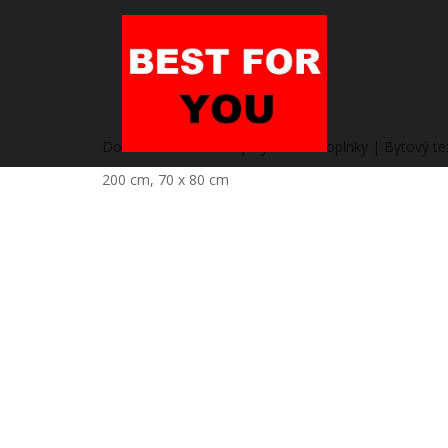
Domov
/
Heureka.sk | Bývanie a doplnky | Bytový text
200 cm, 70 x 80 cm