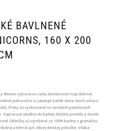
KÉ BAVLNENÉ
ICORNS, 160 X 200
 CM
ky 4Home vytvoria vo vašej domácnosti rozprávkové
arebné jednorožce si zamiluje každé dieťa, ktoré sníva o
ách. Prvky sú vyobrazené vo veselých pastelových
 Súprava je ideálna do každej detskej postele a skvele
cezné.Obliečky sú vyrobené zo 100% bavlny s gramážou
edušná a šetrná aj k citlivej detskej pokožke. Vďaka