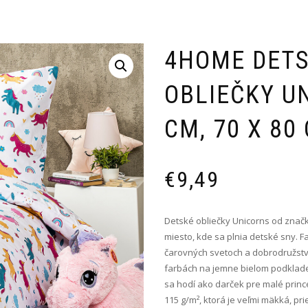
4HOME DETS
OBLIEČKY UN
CM, 70 X 80
€
9,49
Detské obliečky Unicorns od znač
miesto, kde sa plnia detské sny. F
čarovných svetoch a dobrodružstv
farbách na jemne bielom podklade.
sa hodí ako darček pre malé prin
115 g/m², ktorá je veľmi mäkká, pri