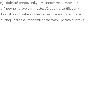
ré je dôležité predovšetkým v rannom veku. Vzor je z
výplň pevne na svojom mieste. Výrobok je certifikovaný
dnolôžko a obsahuje obliečku na prikrývku s rozmere
ednoduchej údržbe a krásnemu spracovaniu je táto súprava