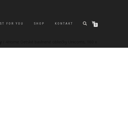
ST FOR YOU
SHOP
KONTAKT
0
y
/ 4Home Detské bavlnené obliečky Unicorns, 160 x