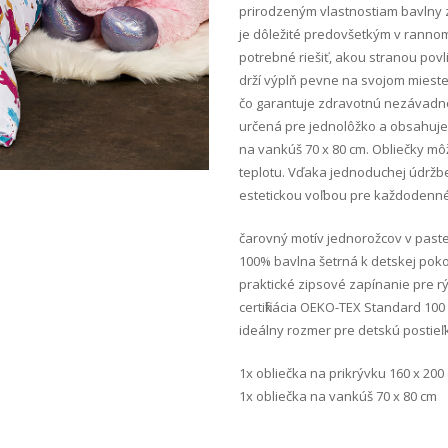
prirodzeným vlastnostiam bavlny z
je dôležité predovšetkým v rannom 
potrebné riešiť, akou stranou povl
drží výplň pevne na svojom mieste
čo garantuje zdravotnú nezávadno
určená pre jednolôžko a obsahuje 
na vankúš 70 x 80 cm. Obliečky môže
teplotu. Vďaka jednoduchej údržbe
estetickou voľbou pre každodenné
čarovný motív jednorožcov v past
100% bavlna šetrná k detskej pok
praktické zipsové zapínanie pre 
certifikácia OEKO-TEX Standard 1
ideálny rozmer pre detskú postie
1x obliečka na prikrývku 160 x 200
1x obliečka na vankúš 70 x 80 cm