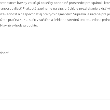
vlastnostiam bavlny zaisťujú obliečky pohodlné prostredie pre spánok, kto
tranou povliecť. Praktické zapínanie na zips urýchľuje prezliekanie a drží 
závadnosť a bezpečnosť aj pre tých najmenších.Súprava je určená pre je
ôžete prať na 40 °C, sušiť v sušičke a žehliť na strednú teplotu. Vďaka j
e.Hlavné výhody produktu:
adnosť