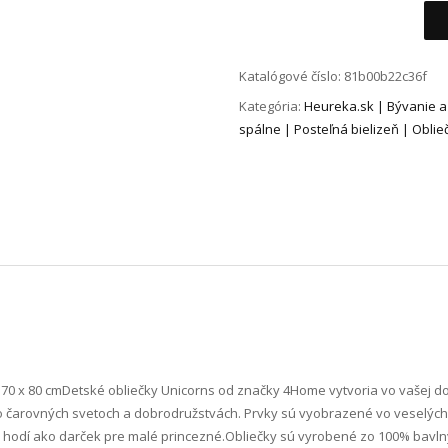
Alternative:
Katalógové číslo:
81b00b22c36f
Kategória:
Heureka.sk | Bývanie a d
spálne | Posteľná bielizeň | Oblie
70 x 80 cm Detské obliečky Unicorns od značky 4Home vytvoria vo vašej d
a o čarovných svetoch a dobrodružstvách. Prvky sú vyobrazené vo veselýc
a hodí ako darček pre malé princezné.Obliečky sú vyrobené zo 100% bavln