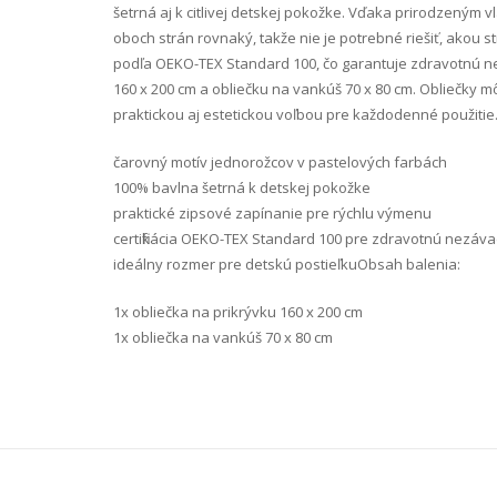
šetrná aj k citlivej detskej pokožke. Vďaka prirodzeným 
oboch strán rovnaký, takže nie je potrebné riešiť, akou s
podľa OEKO-TEX Standard 100, čo garantuje zdravotnú ne
160 x 200 cm a obliečku na vankúš 70 x 80 cm. Obliečky m
praktickou aj estetickou voľbou pre každodenné použiti
čarovný motív jednorožcov v pastelových farbách
100% bavlna šetrná k detskej pokožke
praktické zipsové zapínanie pre rýchlu výmenu
certifikácia OEKO-TEX Standard 100 pre zdravotnú nezáv
ideálny rozmer pre detskú postieľkuObsah balenia:
1x obliečka na prikrývku 160 x 200 cm
1x obliečka na vankúš 70 x 80 cm