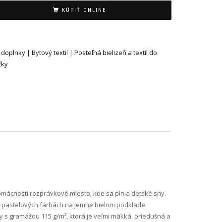
KÚPIŤ ONLINE
oplnky | Bytový textil | Posteľná bielizeň a textil do
čky
omácnosti rozprávkové miesto, kde sa plnia detské sny.
h pastelových farbách na jemne bielom podklade.
y s gramážou 115 g/m², ktorá je veľmi mäkká, priedušná a