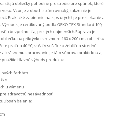
aisťujú obliečky pohodlné prostredie pre spánok, ktoré
veku. Vzor je z oboch strán rovnaký, takže nie je
iecť. Praktické zapínanie na zips urýchľuje prezliekanie a
. Výrobok je certifikovaný podľa OEKO-TEX Standard 100,
sť a bezpečnosť aj pre tých najmenších.Súprava je
obliečku na prikrývku s rozmere 160 x 200 cm a obliečku
te prať na 40 °C, sušiť v sušičke a žehliť na strednú
 a krásnemu spracovaniu je táto súprava praktickou aj
 použitie.Hlavné výhody produktu:
elových farbách
ožke
rýchlu výmenu
00 pre zdravotnú nezávadnosť
ľkuObsah balenia:
 cm