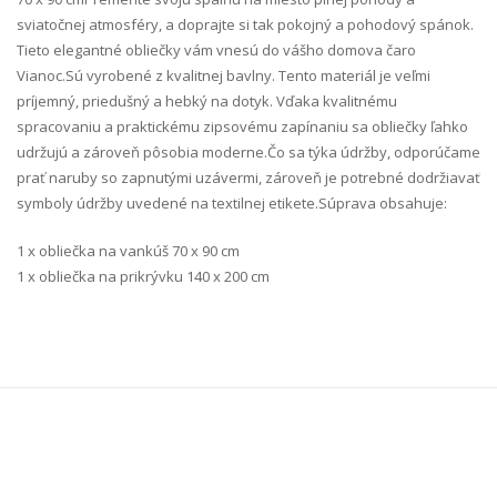
sviatočnej atmosféry, a doprajte si tak pokojný a pohodový spánok.
Tieto elegantné obliečky vám vnesú do vášho domova čaro
Vianoc.Sú vyrobené z kvalitnej bavlny. Tento materiál je veľmi
príjemný, priedušný a hebký na dotyk. Vďaka kvalitnému
spracovaniu a praktickému zipsovému zapínaniu sa obliečky ľahko
udržujú a zároveň pôsobia moderne.Čo sa týka údržby, odporúčame
prať naruby so zapnutými uzávermi, zároveň je potrebné dodržiavať
symboly údržby uvedené na textilnej etikete.Súprava obsahuje:
1 x obliečka na vankúš 70 x 90 cm
1 x obliečka na prikrývku 140 x 200 cm