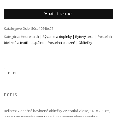
Alternative:
KÚPIŤ ONLINE
Katalógové číslo:
50ce1964bc27
Kategória:
Heureka.sk | Bývanie a doplnky | Bytový textil | Posteľná
bielizeň a textil do spálne | Posteľná bielizeň | Obliečky
POPIS
POPIS
Bellatex Vianočné bavlnené obliečky Zvieratká v lese, 140 x 200 cm,
70 x 90 cm Premeňte svoju spálňu na miesto plnej pohody a