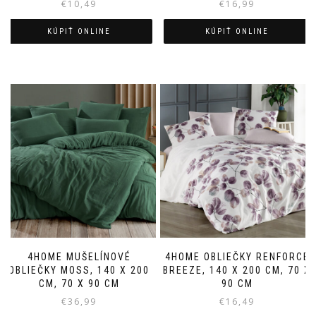
€
10,49
€
16,99
KÚPIŤ ONLINE
KÚPIŤ ONLINE
4HOME MUŠELÍNOVÉ
4HOME OBLIEČKY RENFORCÉ
OBLIEČKY MOSS, 140 X 200
BREEZE, 140 X 200 CM, 70 X
CM, 70 X 90 CM
90 CM
€
36,99
€
16,49