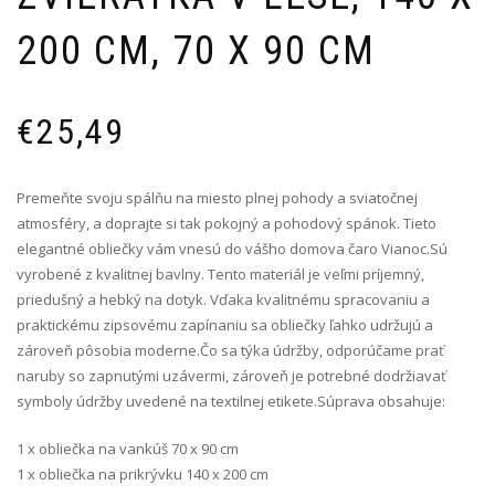
200 CM, 70 X 90 CM
€
25,49
Premeňte svoju spálňu na miesto plnej pohody a sviatočnej
atmosféry, a doprajte si tak pokojný a pohodový spánok. Tieto
elegantné obliečky vám vnesú do vášho domova čaro Vianoc.Sú
vyrobené z kvalitnej bavlny. Tento materiál je veľmi príjemný,
priedušný a hebký na dotyk. Vďaka kvalitnému spracovaniu a
praktickému zipsovému zapínaniu sa obliečky ľahko udržujú a
zároveň pôsobia moderne.Čo sa týka údržby, odporúčame prať
naruby so zapnutými uzávermi, zároveň je potrebné dodržiavať
symboly údržby uvedené na textilnej etikete.Súprava obsahuje:
1 x obliečka na vankúš 70 x 90 cm
1 x obliečka na prikrývku 140 x 200 cm