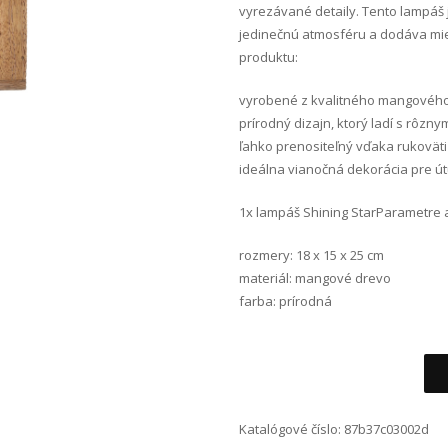
vyrezávané detaily. Tento lampáš j
jedinečnú atmosféru a dodáva mie
produktu:
vyrobené z kvalitného mangovéh
prírodný dizajn, ktorý ladí s rôznym
ľahko prenositeľný vďaka rukoväti
ideálna vianočná dekorácia pre ú
1x lampáš Shining StarParametre a 
rozmery: 18 x 15 x 25 cm
materiál: mangové drevo
farba: prírodná
Alternative:
Katalógové číslo:
87b37c03002d