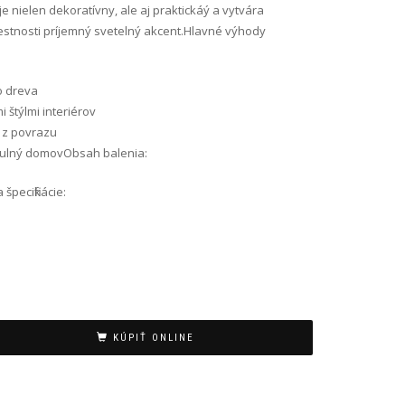
e nielen dekoratívny, ale aj praktickáý a vytvára
stnosti príjemný svetelný akcent.Hlavné výhody
o dreva
i štýlmi interiérov
 z povrazu
tulný domovObsah balenia:
špecifikácie:
KÚPIŤ ONLINE