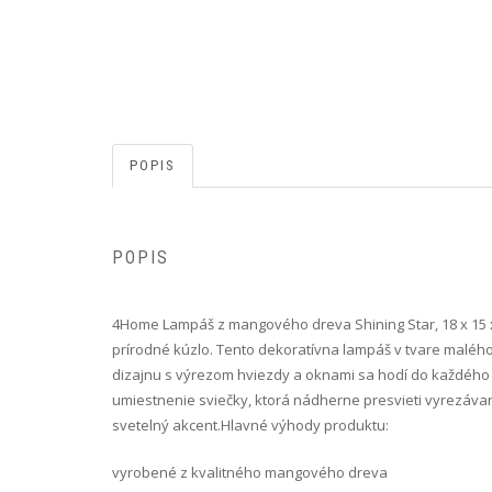
POPIS
POPIS
4Home Lampáš z mangového dreva Shining Star, 18 x 15 
prírodné kúzlo. Tento dekoratívna lampáš v tvare malého 
dizajnu s výrezom hviezdy a oknami sa hodí do každého 
umiestnenie sviečky, ktorá nádherne presvieti vyrezávané
svetelný akcent.Hlavné výhody produktu:
vyrobené z kvalitného mangového dreva