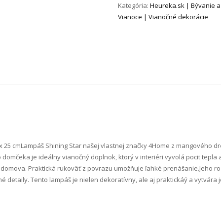
Kategória:
Heureka.sk | Bývanie a
Vianoce | Vianočné dekorácie
x 25 cm Lampáš Shining Star našej vlastnej značky 4Home z mangového d
domčeka je ideálny vianočný doplnok, ktorý v interiéri vyvolá pocit tepla
domova. Praktická rukoväť z povrazu umožňuje ľahké prenášanie.Jeho roz
 detaily. Tento lampáš je nielen dekoratívny, ale aj praktickáý a vytvár