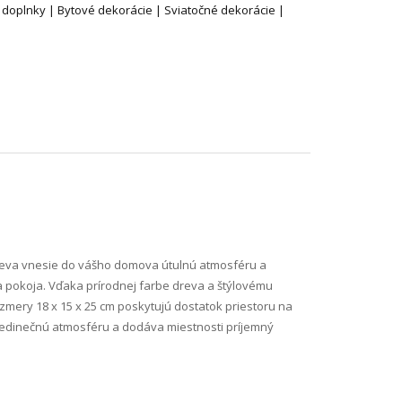
 doplnky | Bytové dekorácie | Sviatočné dekorácie |
reva vnesie do vášho domova útulnú atmosféru a
 a pokoja. Vďaka prírodnej farbe dreva a štýlovému
mery 18 x 15 x 25 cm poskytujú dostatok priestoru na
a jedinečnú atmosféru a dodáva miestnosti príjemný