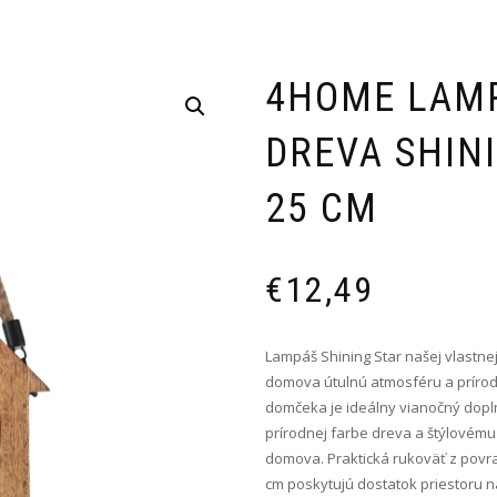
4HOME LAM
DREVA SHINI
25 CM
€
12,49
Lampáš Shining Star našej vlast
domova útulnú atmosféru a prírod
domčeka je ideálny vianočný doplno
prírodnej farbe dreva a štýlovém
domova. Praktická rukoväť z povr
cm poskytujú dostatok priestoru n