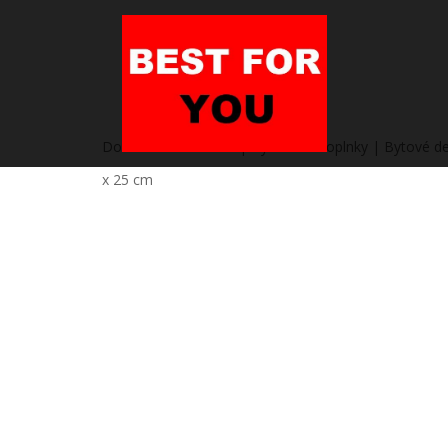
Domov
/
Heureka.sk | Bývanie a doplnky | Bytové de
x 25 cm