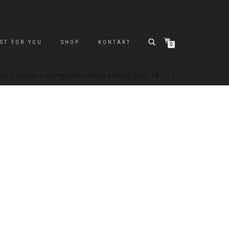
ST FOR YOU
SHOP
KONTAKT
0
e Lampáš z mangového dreva Shining Star, 18 x 15