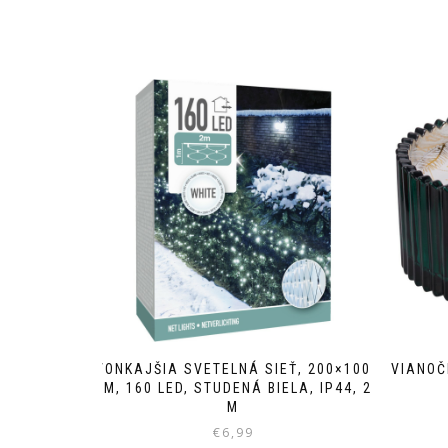
VONKAJŠIA SVETELNÁ SIEŤ, 200×100
VIANOČ
CM, 160 LED, STUDENÁ BIELA, IP44, 2
M
€
6,99