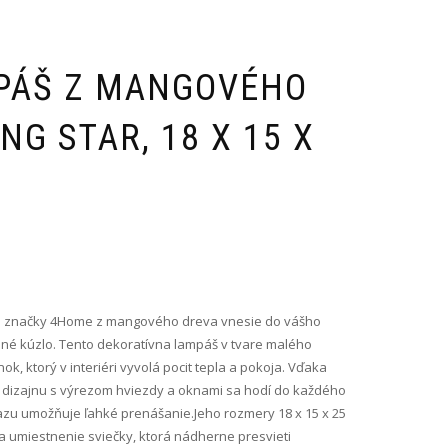
PÁŠ Z MANGOVÉHO
NG STAR, 18 X 15 X
nej značky 4Home z mangového dreva vnesie do vášho
né kúzlo. Tento dekoratívna lampáš v tvare malého
k, ktorý v interiéri vyvolá pocit tepla a pokoja. Vďaka
u dizajnu s výrezom hviezdy a oknami sa hodí do každého
azu umožňuje ľahké prenášanie.Jeho rozmery 18 x 15 x 25
a umiestnenie sviečky, ktorá nádherne presvieti