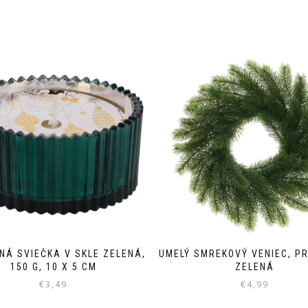
NÁ SVIEČKA V SKLE ZELENÁ,
UMELÝ SMREKOVÝ VENIEC, PR
150 G, 10 X 5 CM
ZELENÁ
€
3,49
€
4,99