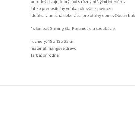
prírodný dizajn, ktorý ladí s rôznymi štýlmi interiérov
ľahko prenositeľný vďaka rukoväti z povrazu
ideálna vianočná dekorácia pre útulný domovObsah bale
1x lampáš Shining StarParametre a špecifikácie:
rozmery: 18 x 15 x 25 cm
materiál: mangové drevo
farba: prírodná