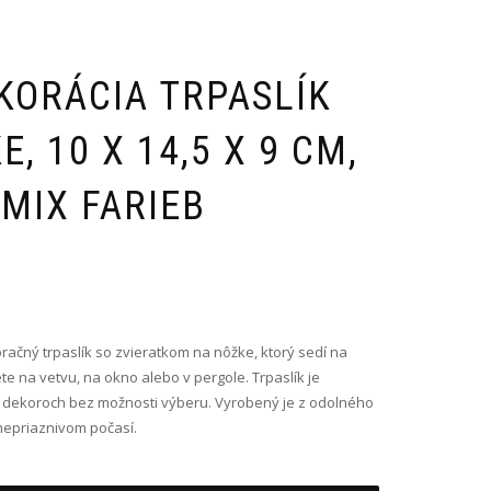
KORÁCIA TRPASLÍK
, 10 X 14,5 X 9 CM,
MIX FARIEB
ačný trpaslík so zvieratkom na nôžke, ktorý sedí na
e na vetvu, na okno alebo v pergole. Trpaslík je
 dekoroch bez možnosti výberu. Vyrobený je z odolného
 nepriaznivom počasí.