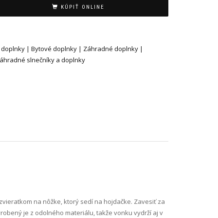
KÚPIŤ ONLINE
 doplnky | Bytové doplnky | Záhradné doplnky |
Záhradné slnečníky a doplnky
 zvieratkom na nôžke, ktorý sedí na hojdačke. Zavesiť za
robený je z odolného materiálu, takže vonku vydrží aj v