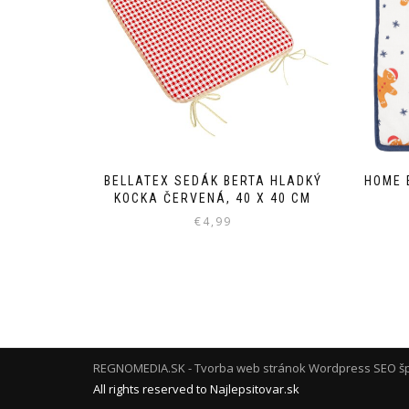
BELLATEX SEDÁK BERTA HLADKÝ
HOME 
KOCKA ČERVENÁ, 40 X 40 CM
€
4,99
REGNOMEDIA.SK - Tvorba web stránok Wordpress
SEO šp
All rights reserved to Najlepsitovar.sk