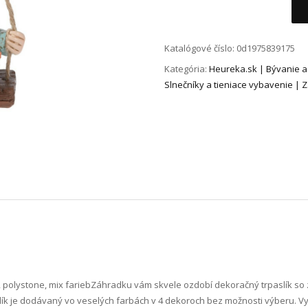
Alternative:
Katalógové číslo:
0d1975839175
Kategória:
Heureka.sk | Bývanie a
Slnečníky a tieniace vybavenie | 
, polystone, mix farieb Záhradku vám skvele ozdobí dekoračný trpaslík so
lík je dodávaný vo veselých farbách v 4 dekoroch bez možnosti výberu. Vy