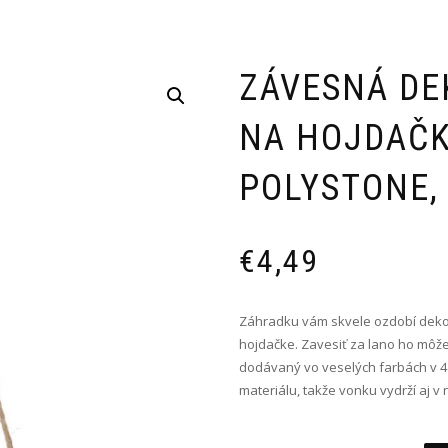
ZÁVESNÁ DE
NA HOJDAČKE
POLYSTONE, 
€
4,49
Záhradku vám skvele ozdobí dekor
hojdačke. Zavesiť za lano ho môžet
dodávaný vo veselých farbách v 4
materiálu, takže vonku vydrží aj v