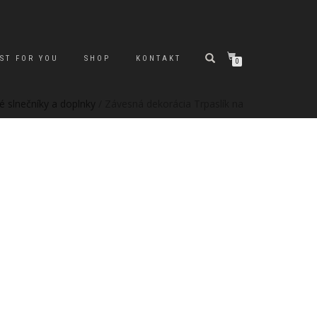
ST FOR YOU
SHOP
KONTAKT
0
é slnečníky a doplnky
/ Závesná dekorácia Trpaslík na