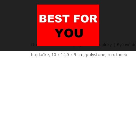
Domov
/
Heureka.sk | Bývanie a doplnky | Bytové do
hojdačke, 10 x 14,5 x 9 cm, polystone, mix farieb