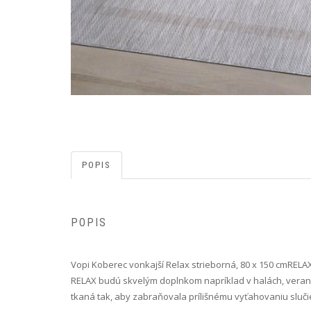
POPIS
POPIS
Vopi Koberec vonkajší Relax strieborná, 80 x 150 cm RE
RELAX budú skvelým doplnkom napríklad v halách, verand
tkaná tak, aby zabraňovala prílišnému vyťahovaniu slučiek