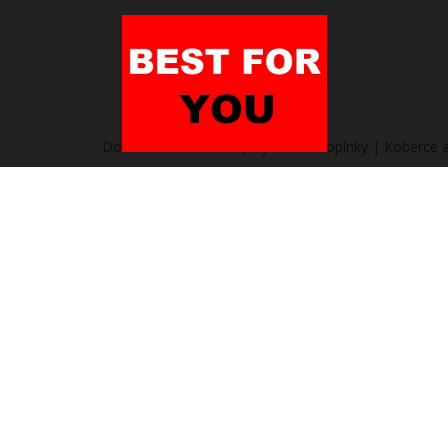
Domov
/
Heureka.sk | Bývanie a doplnky | Koberce 