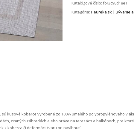
Katalógové číslo:
fc43c98d18e1
Kategória:
Heureka.sk | Bývanie a
LAX sú kusové koberce vyrobené zo 100% umelého polypropylénového vlákn
ách, zimných záhradách alebo práve na terasách a balkónoch, pre ktoré 
 z koberca či deformácii tvaru pri navlhnutí.