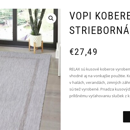
VOPI KOBER
STRIEBORNÁ,
€
27,49
RELAX sú kusové koberce vyroben
vhodné aj na vonkajšie použitie.
v halách, verandách, zimných záh
sú tiež vyrobené. Priadza kusovýc
prílišnému vyťahovaniu slučiek z k
Alternative: