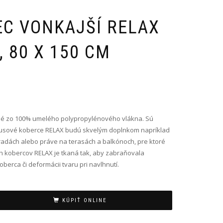
EC VONKAJŠÍ RELAX
 80 X 150 CM
é zo 100% umelého polypropylénového vlákna. Sú
 Kusové koberce RELAX budú skvelým doplnkom napríklad
radách alebo práve na terasách a balkónoch, pre ktoré
h kobercov RELAX je tkaná tak, aby zabraňovala
oberca či deformácii tvaru pri navlhnutí.
KÚPIŤ ONLINE