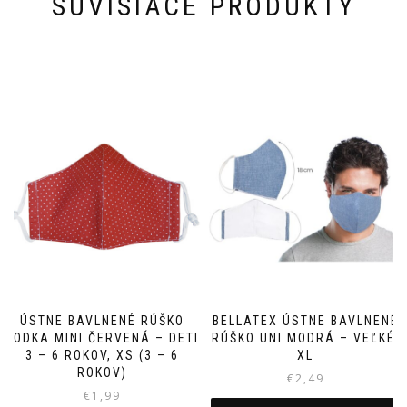
SÚVISIACE PRODUKTY
ÚSTNE BAVLNENÉ RÚŠKO
BELLATEX ÚSTNE BAVLNENÉ
BODKA MINI ČERVENÁ – DETI
RÚŠKO UNI MODRÁ – VEĽKÉ,
3 – 6 ROKOV, XS (3 – 6
XL
ROKOV)
€
2,49
€
1,99