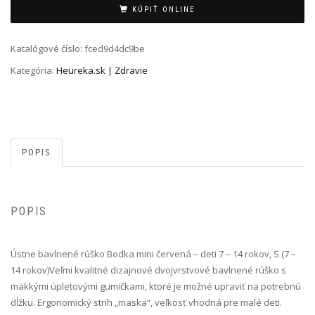
Alternative:
KÚPIŤ ONLINE
Katalógové číslo:
fced9d4dc9be
Kategória:
Heureka.sk | Zdravie
POPIS
POPIS
Ústne bavlnené rúško Bodka mini červená – deti 7 – 14 rokov, S (7 –
14 rokov) Veľmi kvalitné dizajnové dvojvrstvové bavlnené rúško s
mäkkými úpletovými gumičkami, ktoré je možné upraviť na potrebnú
dĺžku. Ergonomický strih „maska“, veľkosť vhodná pre malé deti.