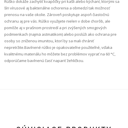
Rúško dokáže zachytiť kvapôčky pri kašli alebo kýchaní, ktorými sa
šíri vírusové aj bakteriálne ochorenia a obmedzí tak možnosť
prenosu na vaše okolie. Zároveň poskytuje aspoň čiastočnú
ochranu aj pre vás. Rúško využijete nielen v dobe chorôb, ale
pomôže aj v prašnom prostredí a pri zvýšených smogových
podmienkach (najmä astmatikom) alebo poslúži ako ochrana pre
osoby so zníženou imunitou, ktorí by sa mali chrániť
nepretržite.Bavlnené rúško je opakovateľne použiteľné, vďaka
kvalitnému materiálu ho môžete bez problémov vyprať na 60 °C,
odporúčame bavlnenú časť napariť žehličkou.