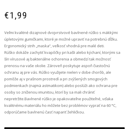
€
1,99
Veľmi kvalitné dizajnové dvojvrstvové bavlnené rúško s mäkkými
úpletovými gumičkami, ktoré je možné upraviť na potrebnú dĺžku.
Ergonomický strih „maska“, veľkosť vhodná pre malé deti.
Rúško dokáže zachytiť kvapôčky pri kašli alebo kýchaní, ktorými sa
šíri vírusové aj bakteriálne ochorenia a obmedzí tak možnosť
prenosu na vaše okolie. Zároveň poskytuje aspoň čiastočnú
ochranu aj pre vás. Rúško využijete nielen v dobe chorôb, ale
pomôže aj v prašnom prostredí a pri zvýšených smogových
podmienkach (najmä astmatikom) alebo poslúži ako ochrana pre
osoby so zníženou imunitou, ktorí by sa mali chrániť
nepretržite.Bavlnené rúško je opakovateľne použiteľné, vďaka
kvalitnému materiálu ho môžete bez problémov vyprať na 60 °C,
odporúčame bavlnenú časť napariť žehličkou.