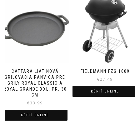
CATTARA LIATINOVÁ
FIELDMANN FZG 1009
GRILOVACIA PANVICA PRE
€
27,49
GRILY ROYAL CLASSIC A
ROYAL GRANDE XXL, PR. 30
KÚPIŤ ONLINE
CM
€
33,99
KÚPIŤ ONLINE