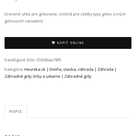
Drevené uhlie pre grilovanie. Určené pre všetky typy grilov a iných
grilovacích zariadení.
Alternative:
KÚPIŤ ONLINE
Katalógové číslo:
f20380ae78f5
Kategória:
Heureka.sk | Dielňa, stavba, záhrada | Záhrada |
Záhradné grily, krby a udiarne | Záhradné grily
POPIS