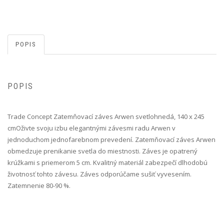
POPIS
POPIS
Trade Concept Zatemňovací záves Arwen svetlohnedá, 140 x 245
cm Oživte svoju izbu elegantnými závesmi radu Arwen v
jednoduchom jednofarebnom prevedení. Zatemňovací záves Arwen
obmedzuje prenikanie svetla do miestnosti. Záves je opatrený
krúžkami s priemerom 5 cm. Kvalitný materiál zabezpečí dlhodobú
životnosť tohto závesu. Záves odporúčame sušiť vyvesením.
Zatemnenie 80-90 %.