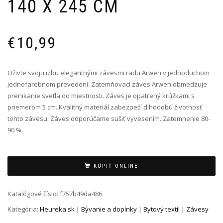
140 X 245 CM
€
10,99
Oživte svoju izbu elegantnými závesmi radu Arwen v jednoduchom
jednofarebnom prevedení. Zatemňovací záves Arwen obmedzuje
prenikanie svetla do miestnosti. Záves je opatrený krúžkami s
priemerom 5 cm. Kvalitný materiál zabezpečí dlhodobú životnosť
tohto závesu. Záves odporúčame sušiť vyvesením. Zatemnenie 80-
90 %.
Alternative:
KÚPIŤ ONLINE
Katalógové číslo:
f757b49da486
Kategória:
Heureka.sk | Bývanie a doplnky | Bytový textil | Závesy