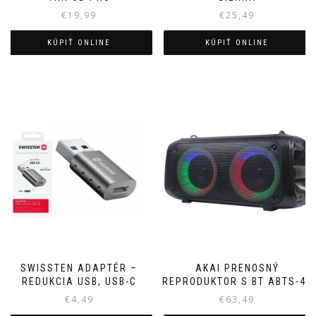
€
19,99
€
25,49
KÚPIŤ ONLINE
KÚPIŤ ONLINE
SWISSTEN ADAPTÉR –
AKAI PRENOSNÝ
REDUKCIA USB, USB-C
REPRODUKTOR S BT ABTS-45
€
4,49
€
63,49