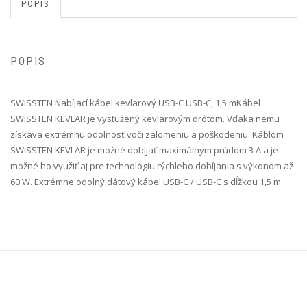
POPIS
POPIS
SWISSTEN Nabíjací kábel kevlarový USB-C USB-C, 1,5 m Kábel
SWISSTEN KEVLAR je vystužený kevlarovým drôtom. Vďaka nemu
získava extrémnu odolnosť voči zalomeniu a poškodeniu. Káblom
SWISSTEN KEVLAR je možné dobíjať maximálnym prúdom 3 A a je
možné ho využiť aj pre technológiu rýchleho dobíjania s výkonom až
60 W. Extrémne odolný dátový kábel USB-C / USB-C s dĺžkou 1,5 m.