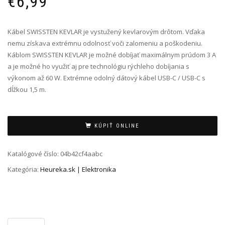
€
6,99
Kábel SWISSTEN KEVLAR je vystužený kevlarovým drôtom. Vďaka
nemu získava extrémnu odolnosť voči zalomeniu a poškodeniu.
Káblom SWISSTEN KEVLAR je možné dobíjať maximálnym prúdom 3 A
a je možné ho využiť aj pre technológiu rýchleho dobíjania s
výkonom až 60 W. Extrémne odolný dátový kábel USB-C / USB-C s
dĺžkou 1,5 m.
Alternative:
KÚPIŤ ONLINE
Katalógové číslo:
04b42cf4aabc
Kategória:
Heureka.sk | Elektronika