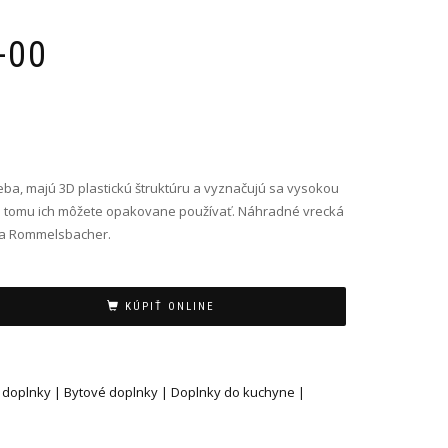
-00
ba, majú 3D plastickú štruktúru a vyznačujú sa vysokou
a tomu ich môžete opakovane používať. Náhradné vrecká
 a Rommelsbacher.
KÚPIŤ ONLINE
 doplnky | Bytové doplnky | Doplnky do kuchyne |