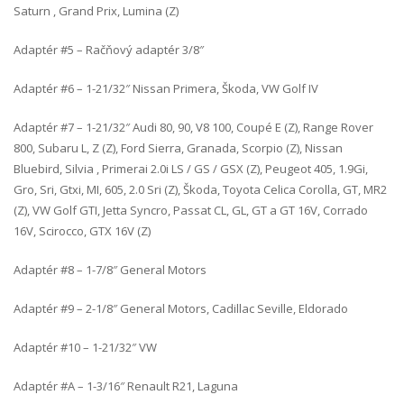
Saturn , Grand Prix, Lumina (Z)
Adaptér #5 – Račňový adaptér 3/8″
Adaptér #6 – 1-21/32″ Nissan Primera, Škoda, VW Golf IV
Adaptér #7 – 1-21/32″ Audi 80, 90, V8 100, Coupé E (Z), Range Rover
800, Subaru L, Z (Z), Ford Sierra, Granada, Scorpio (Z), Nissan
Bluebird, Silvia , Primerai 2.0i LS / GS / GSX (Z), Peugeot 405, 1.9Gi,
Gro, Sri, Gtxi, MI, 605, 2.0 Sri (Z), Škoda, Toyota Celica Corolla, GT, MR2
(Z), VW Golf GTI, Jetta Syncro, Passat CL, GL, GT a GT 16V, Corrado
16V, Scirocco, GTX 16V (Z)
Adaptér #8 – 1-7/8″ General Motors
Adaptér #9 – 2-1/8″ General Motors, Cadillac Seville, Eldorado
Adaptér #10 – 1-21/32″ VW
Adaptér #A – 1-3/16″ Renault R21, Laguna