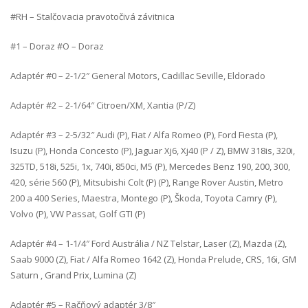
#RH – Stalčovacia pravotočivá závitnica
#1 – Doraz #O – Doraz
Adaptér #0 – 2-1/2″ General Motors, Cadillac Seville, Eldorado
Adaptér #2 – 2-1/64″ Citroen/XM, Xantia (P/Z)
Adaptér #3 – 2-5/32″ Audi (P), Fiat / Alfa Romeo (P), Ford Fiesta (P),
Isuzu (P), Honda Concesto (P), Jaguar Xj6, Xj40 (P / Z), BMW 318is, 320i,
325TD, 518i, 525i, 1x, 740i, 850ci, M5 (P), Mercedes Benz 190, 200, 300,
420, série 560 (P), Mitsubishi Colt (P) (P), Range Rover Austin, Metro
200 a 400 Series, Maestra, Montego (P), Škoda, Toyota Camry (P),
Volvo (P), VW Passat, Golf GTI (P)
Adaptér #4 – 1-1/4″ Ford Austrália / NZ Telstar, Laser (Z), Mazda (Z),
Saab 9000 (Z), Fiat / Alfa Romeo 1642 (Z), Honda Prelude, CRS, 16i, GM
Saturn , Grand Prix, Lumina (Z)
Adaptér #5 – Račňový adaptér 3/8″