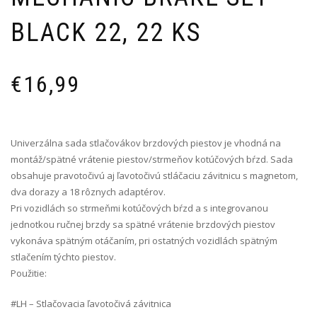
BLACK 22, 22 KS
€
16,99
Univerzálna sada stlačovákov brzdových piestov je vhodná na
montáž/spätné vrátenie piestov/strmeňov kotúčových bŕzd. Sada
obsahuje pravotočivú aj ľavotočivú stláčaciu závitnicu s magnetom,
dva dorazy a 18 rôznych adaptérov.
Pri vozidlách so strmeňmi kotúčových bŕzd a s integrovanou
jednotkou ručnej brzdy sa spätné vrátenie brzdových piestov
vykonáva spätným otáčaním, pri ostatných vozidlách spätným
stlačením týchto piestov.
Použitie:
#LH – Stlačovacia ľavotočivá závitnica