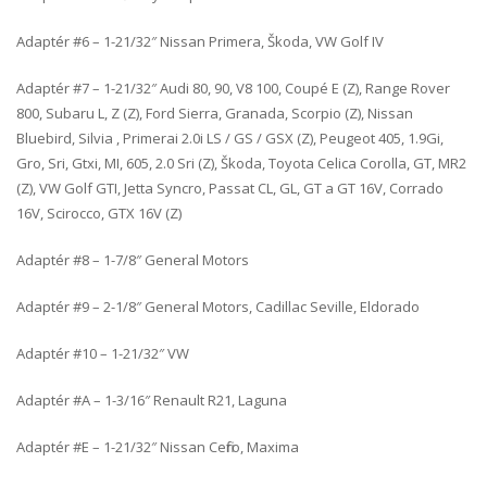
Adaptér #6 – 1-21/32″ Nissan Primera, Škoda, VW Golf IV
Adaptér #7 – 1-21/32″ Audi 80, 90, V8 100, Coupé E (Z), Range Rover
800, Subaru L, Z (Z), Ford Sierra, Granada, Scorpio (Z), Nissan
Bluebird, Silvia , Primerai 2.0i LS / GS / GSX (Z), Peugeot 405, 1.9Gi,
Gro, Sri, Gtxi, MI, 605, 2.0 Sri (Z), Škoda, Toyota Celica Corolla, GT, MR2
(Z), VW Golf GTI, Jetta Syncro, Passat CL, GL, GT a GT 16V, Corrado
16V, Scirocco, GTX 16V (Z)
Adaptér #8 – 1-7/8″ General Motors
Adaptér #9 – 2-1/8″ General Motors, Cadillac Seville, Eldorado
Adaptér #10 – 1-21/32″ VW
Adaptér #A – 1-3/16″ Renault R21, Laguna
Adaptér #E – 1-21/32″ Nissan Cefiro, Maxima