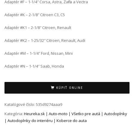
Adaptér #F – 1-1/4″ Corsa, Astra, Zafira a Vectra
Adaptér #K – 2-1/8″ Citroen C3, C5
Adaptér #K1 – 2-1/8″ Citroen, Renault
Adaptér #K2 – 1-25/32″ Citroen, Renault, Audi
Adaptér #M – 1-1/4″ Ford, Nissan, Mini
Adaptér #N – 1-1/4″ Saab, Honda
Alternative:
KÚPIŤ ONLINE
Katalógové číslo:
535d9274aaa9
Kategória:
Heureka.sk | Auto-moto | Všetko pre autá | Autodoplnky
| Autodoplnky do interiéru | Koberce do auta