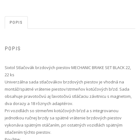
POPIS
POPIS
Sixtol Stlačovák brzdových piestov MECHANIC BRAKE SET BLACK 22,
22 ks
Univerzálna sada stlačovákov brzdových piestov je vhodná na
montáž/spätné vrátenie piestov/strmeňov kotúčových bŕzd. Sada
obsahuje pravotočivú aj ľavotočivú stláčaciu závitnicu s magnetom,
dva dorazy a 18 rôznych adaptérov.
Pri vozidlách so strmeňmi kotúčových bŕzd a s integrovanou
jednotkou ručnej brzdy sa spätné vrátenie brzdových piestov
vykonáva spätným otáčaním, pri ostatných vozidlách spätným
stlačením týchto piestov.
Použitie: