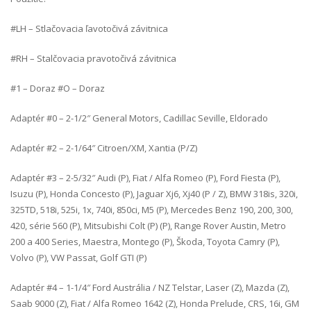
#LH – Stlačovacia ľavotočivá závitnica
#RH – Stalčovacia pravotočivá závitnica
#1 – Doraz #O – Doraz
Adaptér #0 – 2-1/2″ General Motors, Cadillac Seville, Eldorado
Adaptér #2 – 2-1/64″ Citroen/XM, Xantia (P/Z)
Adaptér #3 – 2-5/32″ Audi (P), Fiat / Alfa Romeo (P), Ford Fiesta (P),
Isuzu (P), Honda Concesto (P), Jaguar Xj6, Xj40 (P / Z), BMW 318is, 320i,
325TD, 518i, 525i, 1x, 740i, 850ci, M5 (P), Mercedes Benz 190, 200, 300,
420, série 560 (P), Mitsubishi Colt (P) (P), Range Rover Austin, Metro
200 a 400 Series, Maestra, Montego (P), Škoda, Toyota Camry (P),
Volvo (P), VW Passat, Golf GTI (P)
Adaptér #4 – 1-1/4″ Ford Austrália / NZ Telstar, Laser (Z), Mazda (Z),
Saab 9000 (Z), Fiat / Alfa Romeo 1642 (Z), Honda Prelude, CRS, 16i, GM