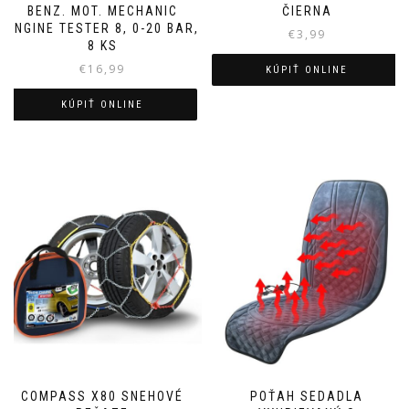
BENZ. MOT. MECHANIC
ČIERNA
ENGINE TESTER 8, 0-20 BAR,
€
3,99
8 KS
€
16,99
KÚPIŤ ONLINE
KÚPIŤ ONLINE
COMPASS X80 SNEHOVÉ
POŤAH SEDADLA