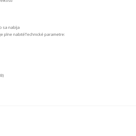
eľkosti
lo sa nabíja
o je plne nabitéTechnické parametre:
B)