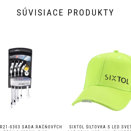
SÚVISIACE PRODUKTY
FR21-0303 SADA RAČŇOVÝCH
SIXTOL ŠILTOVKA S LED SVE