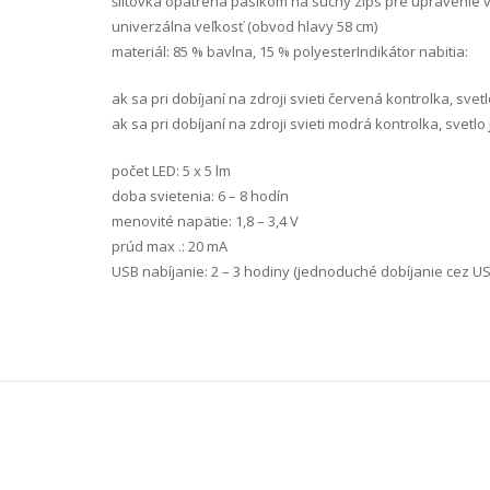
šiltovka opatrená pásikom na suchý zips pre upravenie v
univerzálna veľkosť (obvod hlavy 58 cm)
materiál: 85 % bavlna, 15 % polyesterIndikátor nabitia:
ak sa pri dobíjaní na zdroji svieti červená kontrolka, svet
ak sa pri dobíjaní na zdroji svieti modrá kontrolka, svetl
počet LED: 5 x 5 lm
doba svietenia: 6 – 8 hodín
menovité napätie: 1,8 – 3,4 V
prúd max .: 20 mA
USB nabíjanie: 2 – 3 hodiny (jednoduché dobíjanie cez US