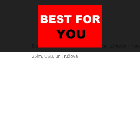
Domov
/
Heureka.sk | Dielňa, stavba, záhrada | Nára
25lm, USB, uni, ružová