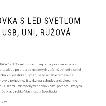
OVKA S LED SVETLOM
 USB, UNI, RUŽOVÁ
l B-CAP s LED svetlom v ružovej farbe pre svietenie pri
porte alebo pri práci do neskorých večerných hodín. Sixtol
anici, elektrikári, rybári, bežci a ďalšie remeselné
štýlovo a pohodlne. Šiltovka má zabudovanú, elegantne
imi LEDkami umiestnenými priamo v šilte, pomocou ktorých
čo práve robíte.Vlastnosti a špecifikácia:
 ruky