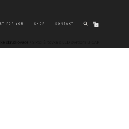
ST FOR YOU
SHOP
KONTAKT
0
ické skrutkovače
/ Sixtol Šiltovka s LED svetlom B-CAP