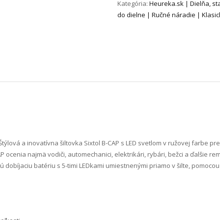
Kategória:
Heureka.sk | Dielňa, s
do dielne | Ručné náradie | Klasi
Štýlová a inovatívna šiltovka Sixtol B-CAP s LED svetlom v ružovej farbe pre
 ocenia najmä vodiči, automechanici, elektrikári, rybári, bežci a ďalšie re
obíjaciu batériu s 5-timi LEDkami umiestnenými priamo v šilte, pomocou 