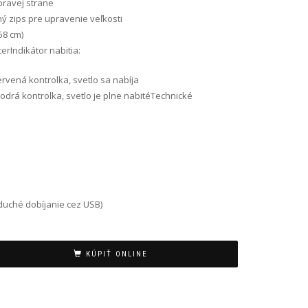
 pravej strane
ý zips pre upravenie veľkosti
58 cm)
erIndikátor nabitia:
červená kontrolka, svetlo sa nabíja
 modrá kontrolka, svetlo je plne nabitéTechnické
oduché dobíjanie cez USB)
KÚPIŤ ONLINE