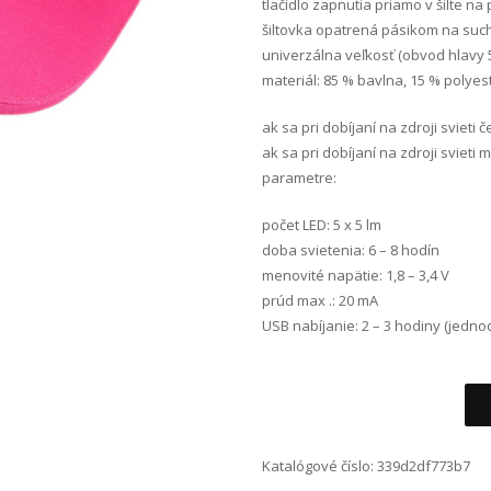
tlačidlo zapnutia priamo v šilte na
šiltovka opatrená pásikom na such
univerzálna veľkosť (obvod hlavy 
materiál: 85 % bavlna, 15 % polyest
ak sa pri dobíjaní na zdroji svieti 
ak sa pri dobíjaní na zdroji svieti
parametre:
počet LED: 5 x 5 lm
doba svietenia: 6 – 8 hodín
menovité napätie: 1,8 – 3,4 V
prúd max .: 20 mA
USB nabíjanie: 2 – 3 hodiny (jedn
Alternative:
Katalógové číslo:
339d2df773b7