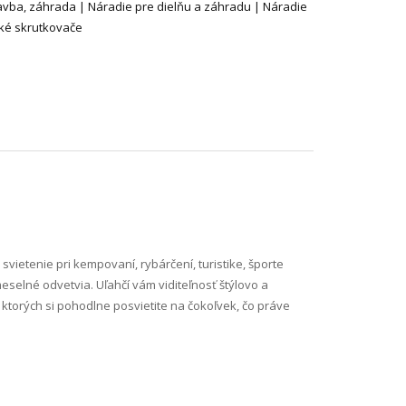
tavba, záhrada | Náradie pre dielňu a záhradu | Náradie
cké skrutkovače
 svietenie pri kempovaní, rybárčení, turistike, športe
meselné odvetvia. Uľahčí vám viditeľnosť štýlovo a
ktorých si pohodlne posvietite na čokoľvek, čo práve