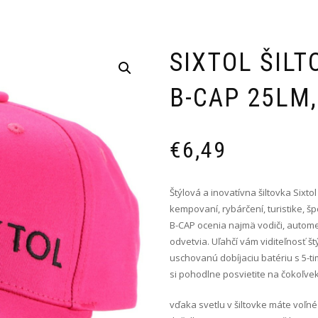
SIXTOL ŠILT
B-CAP 25LM,
€
6,49
Štýlová a inovatívna šiltovka Sixto
kempovaní, rybárčení, turistike, š
B-CAP ocenia najmä vodiči, automech
odvetvia. Uľahčí vám viditeľnosť 
uschovanú dobíjaciu batériu s 5-t
si pohodlne posvietite na čokoľvek, 
vďaka svetlu v šiltovke máte voľné