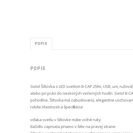
POPIS
POPIS
Sixtol Šiltovka s LED svetlom B-CAP 25lm, USB, uni, ružová 
alebo pri práci do neskorých večerných hodín. Sixtol B-CAP
pohodlne. Šiltovka má zabudovanú, elegantne uschovanú d
robíte.Vlastnosti a špecifikácia:
vďaka svetlu v šiltovke máte voľné ruky
tlačidlo zapnutia priamo v šilte na pravej strane