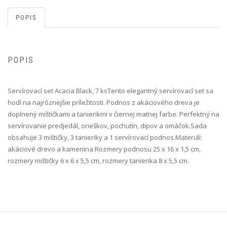
POPIS
POPIS
Servírovací set Acacia Black, 7 ks Tento elegantný servírovací set sa
hodí na najrôznejšie príležitosti. Podnos z akáciového dreva je
doplnený mištičkami a tanierikmi v čiernej matnej farbe. Perfektný na
servírovanie predjedál, orieškov, pochutín, dipov a omáčok.Sada
obsahuje 3 mištičky, 3 tanieriky a 1 servírovací podnos.Materiál:
akáciové drevo a kamenina.Rozmery podnosu 25 x 16 x 1,5 cm,
rozmery mištičky 6 x 6 x 5,5 cm, rozmery tanierika 8 x 5,5 cm.