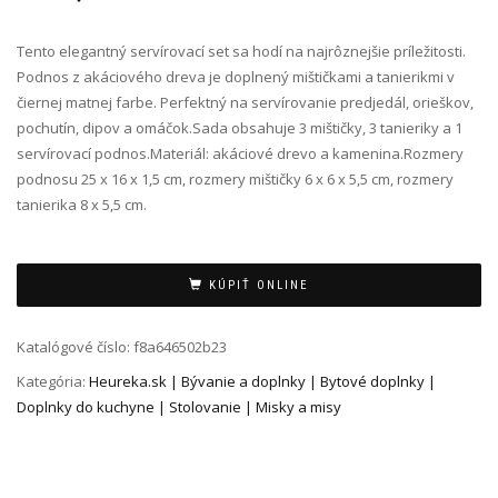
Tento elegantný servírovací set sa hodí na najrôznejšie príležitosti.
Podnos z akáciového dreva je doplnený mištičkami a tanierikmi v
čiernej matnej farbe. Perfektný na servírovanie predjedál, orieškov,
pochutín, dipov a omáčok.Sada obsahuje 3 mištičky, 3 tanieriky a 1
servírovací podnos.Materiál: akáciové drevo a kamenina.Rozmery
podnosu 25 x 16 x 1,5 cm, rozmery mištičky 6 x 6 x 5,5 cm, rozmery
tanierika 8 x 5,5 cm.
Alternative:
KÚPIŤ ONLINE
Katalógové číslo:
f8a646502b23
Kategória:
Heureka.sk | Bývanie a doplnky | Bytové doplnky |
Doplnky do kuchyne | Stolovanie | Misky a misy