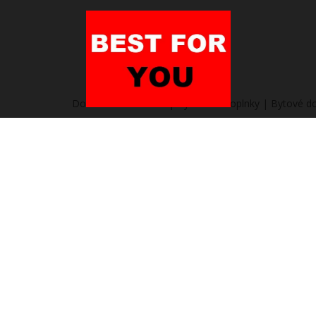
Domov
/
Heureka.sk | Bývanie a doplnky | Bytové d