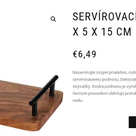
SERVÍROVACÍ
X 5 X 15 CM
€
6,49
Naservírujte svojim priateľom, r
servírovaciemu podnosu. Dekoratí
obývačky. Doska podnosu je vyro
čiernom prevedení uľahčujú pren
riadu.
Alternative: