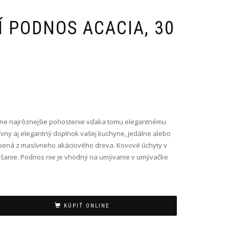
 PODNOS ACACIA, 30
odine najrôznejšie pohostenie vďaka tomu elegantnému
vny aj elegantný doplnok vašej kuchyne, jedálne alebo
bená z masívneho akáciového dreva. Kovové úchyty v
ášanie. Podnos nie je vhodný na umývanie v umývačke
KÚPIŤ ONLINE