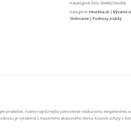
Katalógové číslo:
0040623da3bb
Kategória:
Heureka.sk | Bývanie a
Stolovanie | Podnosy a tácky
svojim priateľom, rodine najrôznejšie pohostenie vďaka tomu elegantnému 
podnosu je vyrobená z masívneho akáciového dreva. Kovové úchyty v čie