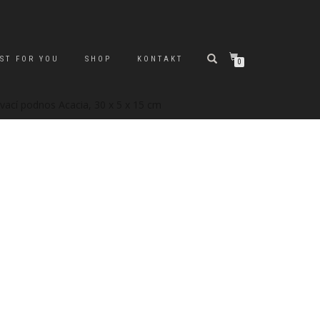
ST FOR YOU
SHOP
KONTAKT
0
ovací podnos Acacia, 30 x 5 x 15 cm