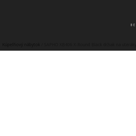
BE
 | Kúpeľňový nábytok
/ SAPHO XB406 X-Round Black držiak na uteráky