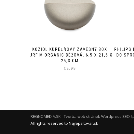
KOZIOL KÚPEĽŇOVÝ ZÁVESNÝ BOX
PHILIPS
SURF M ORGANIC BÉŽOVÁ, 6,5 X 21,6 X
DO SPR
25,3 CM
€
8,99
REGNOMEDIA.SK - Tvorba web stránok Wordpress
SEO šp
All rights reserved to Najlepsitovar.sk