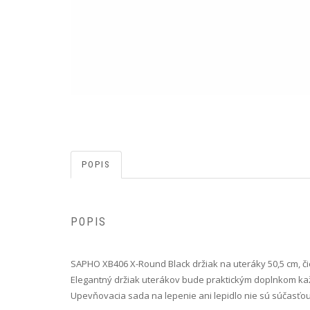
POPIS
POPIS
SAPHO XB406 X-Round Black držiak na uteráky 50,5 cm, č
Elegantný držiak uterákov bude praktickým doplnkom kaž
Upevňovacia sada na lepenie ani lepidlo nie sú súčasťou