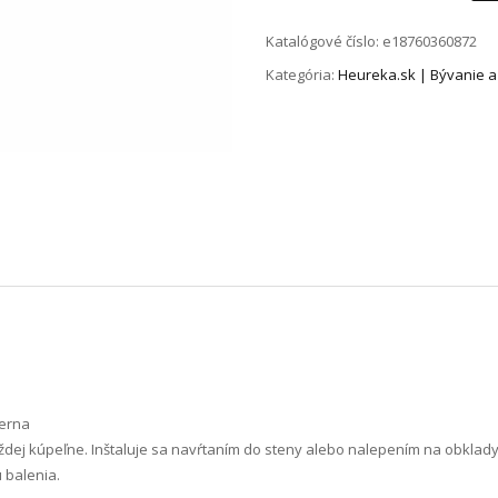
Katalógové číslo:
e18760360872
Kategória:
Heureka.sk | Bývanie a
ierna
dej kúpeľne. Inštaluje sa navŕtaním do steny alebo nalepením na obklady
 balenia.