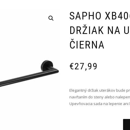
SAPHO XB40
DRŽIAK NA U
ČIERNA
€
27,99
Elegantný držiak uterákov bude pr
navŕtaním do steny alebo nalepen
Upevňovacia sada na lepenie ani l
Alternative: