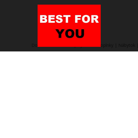
Domov
/
Heureka.sk | Bývanie a doplnky | Nábytok