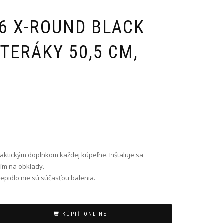
6 X-ROUND BLACK
TERÁKY 50,5 CM,
aktickým doplnkom každej kúpeľne. Inštaluje sa
ím na obklady.
epidlo nie sú súčasťou balenia.
KÚPIŤ ONLINE