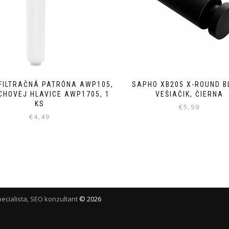
 FILTRAČNÁ PATRÓNA AWP105,
SAPHO XB205 X-ROUND B
CHOVEJ HLAVICE AWP1705, 1
VEŠIAČIK, ČIERNA
KS
€
5,99
€
4,49
ecialista, SEO konzultant
©
2026