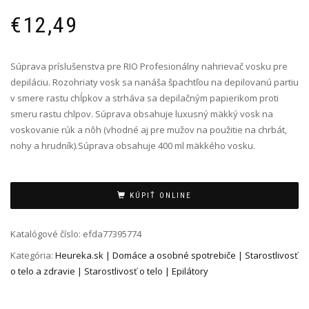
€
12,49
Súprava príslušenstva pre RIO Profesionálny nahrievač vosku pre
depiláciu. Rozohriaty vosk sa nanáša špachtľou na depilovanú partiu
v smere rastu chĺpkov a strháva sa depilačným papierikom proti
smeru rastu chlpov. Súprava obsahuje luxusný mäkký vosk na
voskovanie rúk a nôh (vhodné aj pre mužov na použitie na chrbát,
nohy a hrudník).Súprava obsahuje 400 ml mäkkého vosku.
Alternative:
KÚPIŤ ONLINE
Katalógové číslo:
efda77395774
Kategória:
Heureka.sk | Domáce a osobné spotrebiče | Starostlivosť
o telo a zdravie | Starostlivosť o telo | Epilátory