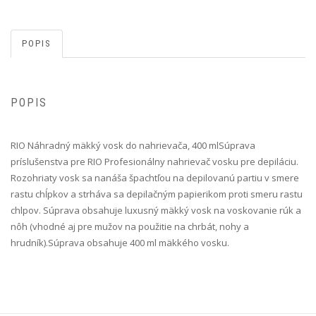
POPIS
POPIS
RIO Náhradný mäkký vosk do nahrievača, 400 ml Súprava
príslušenstva pre RIO Profesionálny nahrievač vosku pre depiláciu.
Rozohriaty vosk sa nanáša špachtľou na depilovanú partiu v smere
rastu chĺpkov a strháva sa depilačným papierikom proti smeru rastu
chlpov. Súprava obsahuje luxusný mäkký vosk na voskovanie rúk a
nôh (vhodné aj pre mužov na použitie na chrbát, nohy a
hrudník).Súprava obsahuje 400 ml mäkkého vosku.