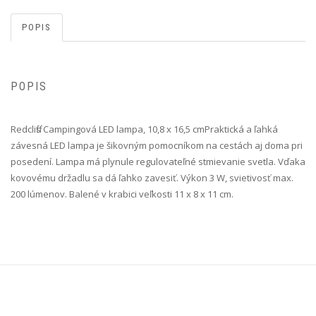
POPIS
POPIS
Redcliffs Campingová LED lampa, 10,8 x 16,5 cm Praktická a ľahká
závesná LED lampa je šikovným pomocníkom na cestách aj doma pri
posedení. Lampa má plynule regulovateľné stmievanie svetla. Vďaka
kovovému držadlu sa dá ľahko zavesiť. Výkon 3 W, svietivosť max.
200 lúmenov. Balené v krabici veľkosti 11 x 8 x 11 cm.