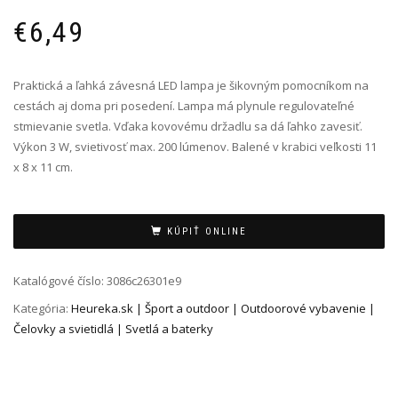
€
6,49
Praktická a ľahká závesná LED lampa je šikovným pomocníkom na
cestách aj doma pri posedení. Lampa má plynule regulovateľné
stmievanie svetla. Vďaka kovovému držadlu sa dá ľahko zavesiť.
Výkon 3 W, svietivosť max. 200 lúmenov. Balené v krabici veľkosti 11
x 8 x 11 cm.
Alternative:
KÚPIŤ ONLINE
Katalógové číslo:
3086c26301e9
Kategória:
Heureka.sk | Šport a outdoor | Outdoorové vybavenie |
Čelovky a svietidlá | Svetlá a baterky