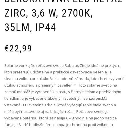
ZIRC, 3,6 W, 2700K,
35LM, IP44
€
22,99
Solárne vonkajšie reťazové svetlo Rabalux Zirc je ideálne pre tých,
ktorí preferujú udržateľné a praktické osvetľovacie riešenia. Je
skvelou voľbou pre akúkoľvek modernú záhradu, kde chcete vytvoriť
útulnú atmosféru s príjemným osvetlením. Toto solárne svetlo na
zemnú montáž je vyrobené z plastu, s čiernym telom a priehľadným
tienidlom, a je vybavené šikovným svetelným senzorom.Má
vstavané LED svetelné zdroje, ktoré vyžarujú teplé biele svetlo a
môžu byť nastavené aj na blikajúci režim. Reťazové svetlo je
vybavené batériou, ktorá sa nabíja 6 – 8 hodín a na jedno nabitie
funguje 8 – 10 hodín.Solárna lampa je chránená proti vniknutiu