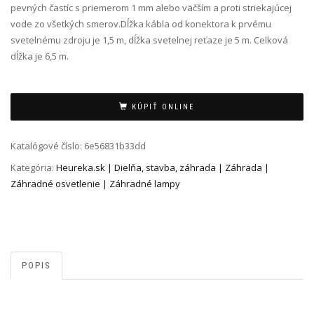
pevných častíc s priemerom 1 mm alebo väčším a proti striekajúcej
vode zo všetkých smerov.Dĺžka kábla od konektora k prvému
svetelnému zdroju je 1,5 m, dĺžka svetelnej reťaze je 5 m. Celková
dĺžka je 6,5 m.
Alternative:
KÚPIŤ ONLINE
Katalógové číslo:
6e56831b33dd
Kategória:
Heureka.sk | Dielňa, stavba, záhrada | Záhrada |
Záhradné osvetlenie | Záhradné lampy
POPIS