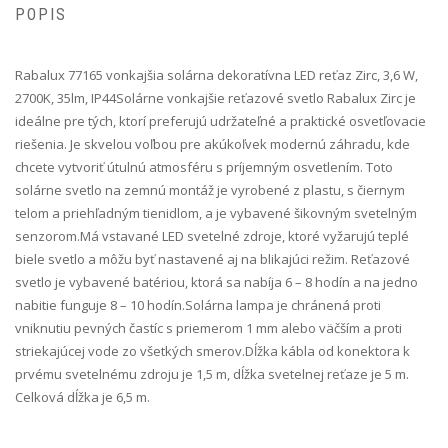
POPIS
Rabalux 77165 vonkajšia solárna dekoratívna LED reťaz Zirc, 3,6 W,
2700K, 35lm, IP44 Solárne vonkajšie reťazové svetlo Rabalux Zirc je
ideálne pre tých, ktorí preferujú udržateľné a praktické osvetľovacie
riešenia. Je skvelou voľbou pre akúkoľvek modernú záhradu, kde
chcete vytvoriť útulnú atmosféru s príjemným osvetlením. Toto
solárne svetlo na zemnú montáž je vyrobené z plastu, s čiernym
telom a priehľadným tienidlom, a je vybavené šikovným svetelným
senzorom.Má vstavané LED svetelné zdroje, ktoré vyžarujú teplé
biele svetlo a môžu byť nastavené aj na blikajúci režim. Reťazové
svetlo je vybavené batériou, ktorá sa nabíja 6 – 8 hodín a na jedno
nabitie funguje 8 – 10 hodín.Solárna lampa je chránená proti
vniknutiu pevných častíc s priemerom 1 mm alebo väčším a proti
striekajúcej vode zo všetkých smerov.Dĺžka kábla od konektora k
prvému svetelnému zdroju je 1,5 m, dĺžka svetelnej reťaze je 5 m.
Celková dĺžka je 6,5 m.