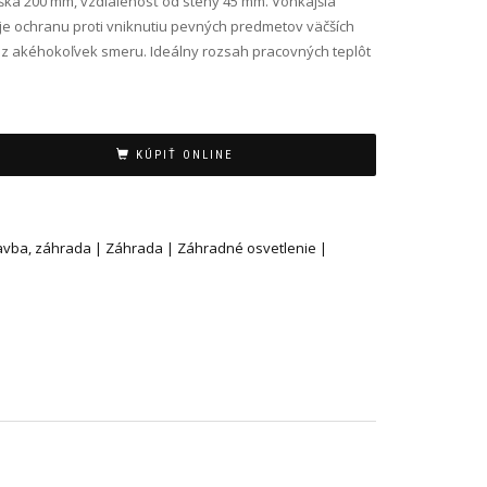
ýška 200 mm, vzdialenosť od steny 45 mm. Vonkajšia
uje ochranu proti vniknutiu pevných predmetov väčších
e z akéhokoľvek smeru. Ideálny rozsah pracovných teplôt
KÚPIŤ ONLINE
tavba, záhrada | Záhrada | Záhradné osvetlenie |