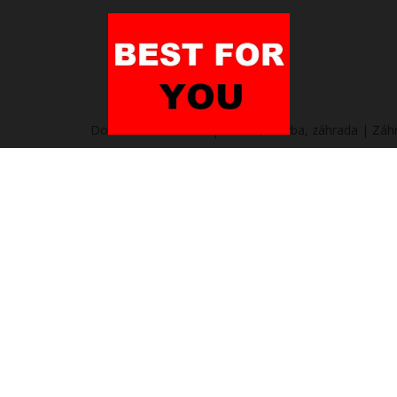
Domov
/
Heureka.sk | Dielňa, stavba, záhrada | Zá