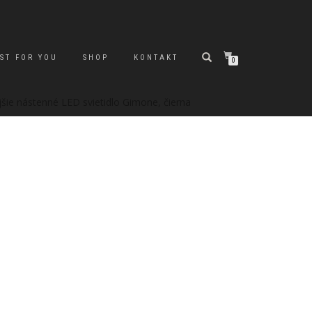
ST FOR YOU
SHOP
KONTAKT
0
šie nástenné LED svietidlo Gimone, čierna