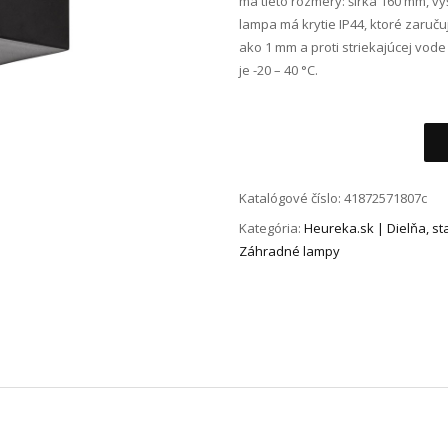
má tieto rozmery: šírka 160 mm, v
lampa má krytie IP44, ktoré zaruč
ako 1 mm a proti striekajúcej vod
je -20 – 40 °C.​
Alternative:
Katalógové číslo:
41872571807c
Kategória:
Heureka.sk | Dielňa, s
Záhradné lampy