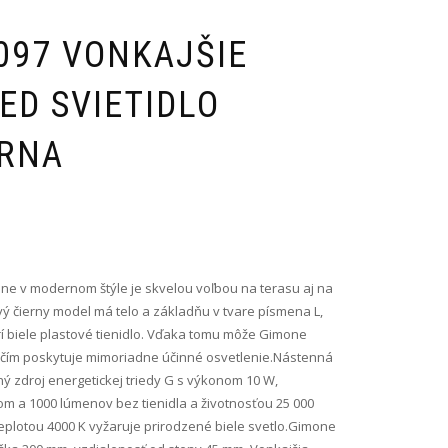
097 VONKAJŠIE
ED SVIETIDLO
ERNA
ne v modernom štýle je skvelou voľbou na terasu aj na
ý čierny model má telo a základňu v tvare písmena L,
í biele plastové tienidlo. Vďaka tomu môže Gimone
, čím poskytuje mimoriadne účinné osvetlenie.Nástenná
 zdroj energetickej triedy G s výkonom 10 W,
lom a 1000 lúmenov bez tienidla a životnosťou 25 000
teplotou 4000 K vyžaruje prirodzené biele svetlo.Gimone