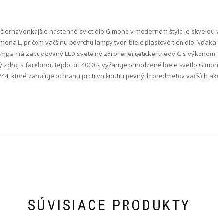
čierna Vonkajšie nástenné svietidlo Gimone v modernom štýle je skvelou 
smena L, pričom väčšinu povrchu lampy tvorí biele plastové tienidlo. Vďak
mpa má zabudovaný LED svetelný zdroj energetickej triedy G s výkonom 10
ý zdroj s farebnou teplotou 4000 K vyžaruje prirodzené biele svetlo.Gimo
P44, ktoré zaručuje ochranu proti vniknutiu pevných predmetov väčších ak
SÚVISIACE PRODUKTY