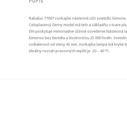
POPIS
Rabalux 77097 vonkajšie nástenné LED svietidlo Gimone, 
Celoplastový čierny model má telo a základňu v tvare pí
čím poskytuje mimoriadne účinné osvetlenie.Nástenná la
lúmenov bez tienidla a životnosťou 25 000 hodín. Sveteln
vzdialenosť od steny 45 mm. Vonkajšia lampa má krytie I
Ideálny rozsah pracovných teplôt je -20 – 40 °C.​