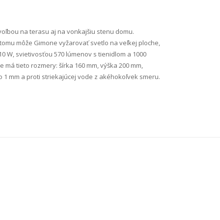
voľbou na terasu aj na vonkajšiu stenu domu.
a tomu môže Gimone vyžarovať svetlo na veľkej ploche,
 W, svietivosťou 570 lúmenov s tienidlom a 1000
ne má tieto rozmery: šírka 160 mm, výška 200 mm,
o 1 mm a proti striekajúcej vode z akéhokoľvek smeru.