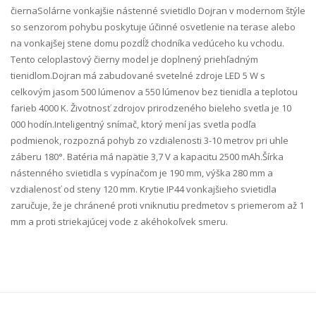
čierna Solárne vonkajšie nástenné svietidlo Dojran v modernom štýle
so senzorom pohybu poskytuje účinné osvetlenie na terase alebo
na vonkajšej stene domu pozdĺž chodníka vedúceho ku vchodu.
Tento celoplastový čierny model je doplnený priehľadným
tienidlom.Dojran má zabudované svetelné zdroje LED 5 W s
celkovým jasom 500 lúmenov a 550 lúmenov bez tienidla a teplotou
farieb 4000 K. Životnosť zdrojov prirodzeného bieleho svetla je 10
000 hodín.Inteligentný snímač, ktorý mení jas svetla podľa
podmienok, rozpozná pohyb zo vzdialenosti 3-10 metrov pri uhle
záberu 180°. Batéria má napätie 3,7 V a kapacitu 2500 mAh.Šírka
nástenného svietidla s vypínačom je 190 mm, výška 280 mm a
vzdialenosť od steny 120 mm. Krytie IP44 vonkajšieho svietidla
zaručuje, že je chránené proti vniknutiu predmetov s priemerom až 1
mm a proti striekajúcej vode z akéhokoľvek smeru.