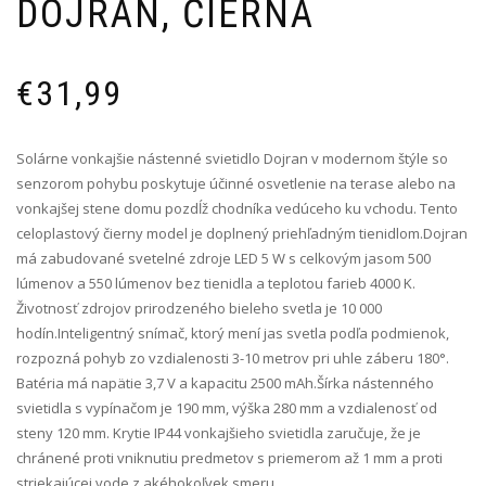
DOJRAN, ČIERNA
€
31,99
Solárne vonkajšie nástenné svietidlo Dojran v modernom štýle so
senzorom pohybu poskytuje účinné osvetlenie na terase alebo na
vonkajšej stene domu pozdĺž chodníka vedúceho ku vchodu. Tento
celoplastový čierny model je doplnený priehľadným tienidlom.Dojran
má zabudované svetelné zdroje LED 5 W s celkovým jasom 500
lúmenov a 550 lúmenov bez tienidla a teplotou farieb 4000 K.
Životnosť zdrojov prirodzeného bieleho svetla je 10 000
hodín.Inteligentný snímač, ktorý mení jas svetla podľa podmienok,
rozpozná pohyb zo vzdialenosti 3-10 metrov pri uhle záberu 180°.
Batéria má napätie 3,7 V a kapacitu 2500 mAh.Šírka nástenného
svietidla s vypínačom je 190 mm, výška 280 mm a vzdialenosť od
steny 120 mm. Krytie IP44 vonkajšieho svietidla zaručuje, že je
chránené proti vniknutiu predmetov s priemerom až 1 mm a proti
striekajúcej vode z akéhokoľvek smeru.