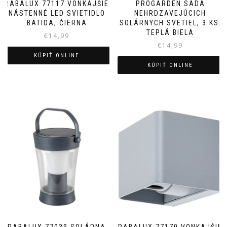
RABALUX 77117 VONKAJŠIE
PROGARDEN SADA
NÁSTENNÉ LED SVIETIDLO
NEHRDZAVEJÚCICH
BATIDA, ČIERNA
SOLÁRNYCH SVETIEL, 3 KS,
TEPLÁ BIELA
€
14,99
€
14,99
KÚPIŤ ONLINE
KÚPIŤ ONLINE
RABALUX 77039 SOLÁRNA
RABALUX 77170 VONKAJŠIE