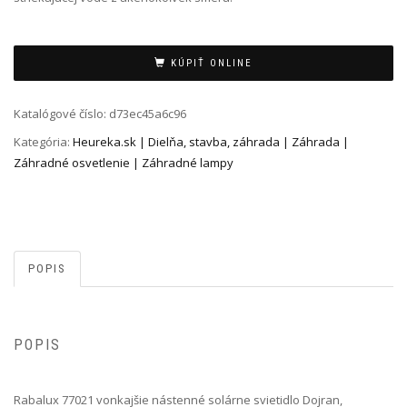
Alternative:
KÚPIŤ ONLINE
Katalógové číslo:
d73ec45a6c96
Kategória:
Heureka.sk | Dielňa, stavba, záhrada | Záhrada |
Záhradné osvetlenie | Záhradné lampy
POPIS
POPIS
Rabalux 77021 vonkajšie nástenné solárne svietidlo Dojran,