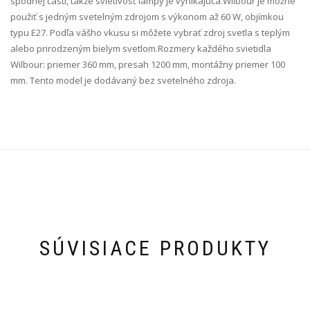
spodnej časti, takže svietivosť lampy je vynikajúca.Wilbour je možné
použiť s jedným svetelným zdrojom s výkonom až 60 W, objímkou
typu E27. Podľa vášho vkusu si môžete vybrať zdroj svetla s teplým
alebo prirodzeným bielym svetlom.Rozmery každého svietidla
Wilbour: priemer 360 mm, presah 1200 mm, montážny priemer 100
mm. Tento model je dodávaný bez svetelného zdroja.
SÚVISIACE PRODUKTY