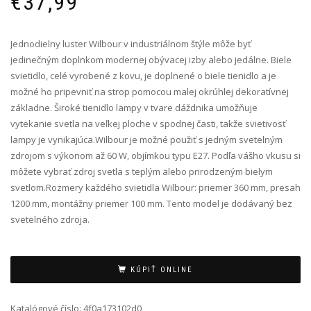
€
37,99
Jednodielny luster Wilbour v industriálnom štýle môže byť
jedinečným doplnkom modernej obývacej izby alebo jedálne. Biele
svietidlo, celé vyrobené z kovu, je doplnené o biele tienidlo a je
možné ho pripevniť na strop pomocou malej okrúhlej dekoratívnej
základne. Široké tienidlo lampy v tvare dáždnika umožňuje
vytekanie svetla na veľkej ploche v spodnej časti, takže svietivosť
lampy je vynikajúca.Wilbour je možné použiť s jedným svetelným
zdrojom s výkonom až 60 W, objímkou typu E27. Podľa vášho vkusu si
môžete vybrať zdroj svetla s teplým alebo prirodzeným bielym
svetlom.Rozmery každého svietidla Wilbour: priemer 360 mm, presah
1200 mm, montážny priemer 100 mm. Tento model je dodávaný bez
svetelného zdroja.
Alternative:
KÚPIŤ ONLINE
Katalógové číslo:
4f0a173102d0