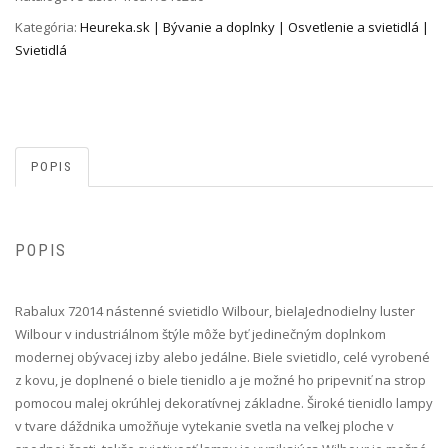
Kategória:
Heureka.sk | Bývanie a doplnky | Osvetlenie a svietidlá |
Svietidlá
POPIS
POPIS
Rabalux 72014 nástenné svietidlo Wilbour, biela Jednodielny luster
Wilbour v industriálnom štýle môže byť jedinečným doplnkom
modernej obývacej izby alebo jedálne. Biele svietidlo, celé vyrobené
z kovu, je doplnené o biele tienidlo a je možné ho pripevniť na strop
pomocou malej okrúhlej dekoratívnej základne. Široké tienidlo lampy
v tvare dáždnika umožňuje vytekanie svetla na veľkej ploche v