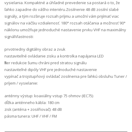
vysielania. Kompaktné a úhľadné prevedenie sa postará o to, že
ľahko zapadne do vášho interiéru.Zosilnenie 48 dB zosilní slabé
signály, a tým rozširuje rozsah príjmu a umožní vám prijímať viac
signálov na väčšiu vzdialenosť. 180° rozsah otáčania a možnosť 90°
náklonu umožňuje jednoduché nastavenie prvku VHF na maximálny
signálVlastnosti:
prvotriedny digitálny obraz a zvuk
nastaviteľné ovládanie zisku a kontrolka napájania LED
filter redukcie šumu chráni pred stratou signálu
nastaviteľné dipóly VHF pre jednoduché nastavenie
vypínač a trojstupňový ovládač zosilnenia pre ľahkú obsluhu Tuner /
príjem / vysielanie:
anténny výstup: koaxiálny vstup 75 ohmov (IEC75)
dĺžka anténneho kábla: 180 cm
zisk (anténa + zosilňovač): 48 dB
pásma tunera: UHF / VHF / FM