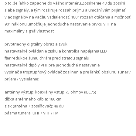
o to, že ľahko zapadne do vášho interiéru.Zosilnenie 48 dB zosilní
slabé signály, a tým rozširuje rozsah príjmu a umožní vám prijímať
viac signálov na väčšiu vzdialenosť. 180° rozsah otáčania a možnosť
90° náklonu umožňuje jednoduché nastavenie prvku VHF na
maximálny signálVlastnosti:
prvotriedny digitálny obraz a zvuk
nastaviteľné ovládanie zisku a kontrolka napájania LED
filter redukcie šumu chráni pred stratou signálu
nastaviteľné dipóly VHF pre jednoduché nastavenie
vypínač a trojstupňový ovládač zosilnenia pre ľahkú obsluhu Tuner /
príjem / vysielanie:
anténny výstup: koaxiálny vstup 75 ohmov (IEC75)
dĺžka anténneho kábla: 180 cm
zisk (anténa + zosilňovač): 48 dB
pásma tunera: UHF / VHF / FM