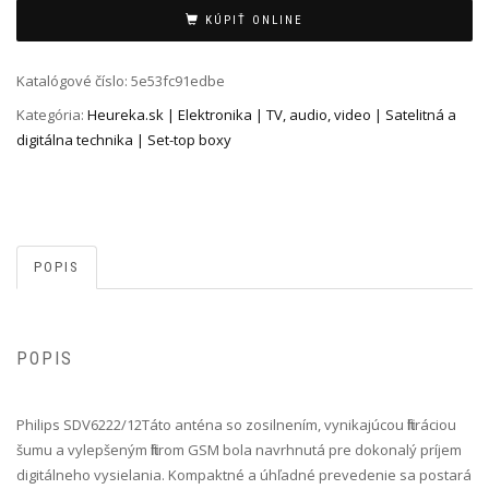
Alternative:
KÚPIŤ ONLINE
Katalógové číslo:
5e53fc91edbe
Kategória:
Heureka.sk | Elektronika | TV, audio, video | Satelitná a
digitálna technika | Set-top boxy
POPIS
POPIS
Philips SDV6222/12 Táto anténa so zosilnením, vynikajúcou filtráciou
šumu a vylepšeným filtrom GSM bola navrhnutá pre dokonalý príjem
digitálneho vysielania. Kompaktné a úhľadné prevedenie sa postará