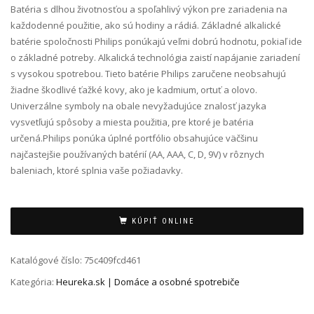
Batéria s dlhou životnosťou a spoľahlivý výkon pre zariadenia na
každodenné použitie, ako sú hodiny a rádiá. Základné alkalické
batérie spoločnosti Philips ponúkajú veľmi dobrú hodnotu, pokiaľ ide
o základné potreby. Alkalická technológia zaistí napájanie zariadení
s vysokou spotrebou. Tieto batérie Philips zaručene neobsahujú
žiadne škodlivé ťažké kovy, ako je kadmium, ortuť a olovo.
Univerzálne symboly na obale nevyžadujúce znalosť jazyka
vysvetľujú spôsoby a miesta použitia, pre ktoré je batéria
určená.Philips ponúka úplné portfólio obsahujúce väčšinu
najčastejšie používaných batérií (AA, AAA, C, D, 9V) v rôznych
baleniach, ktoré splnia vaše požiadavky.
Alternative:
KÚPIŤ ONLINE
Katalógové číslo:
75c409fcd461
Kategória:
Heureka.sk | Domáce a osobné spotrebiče