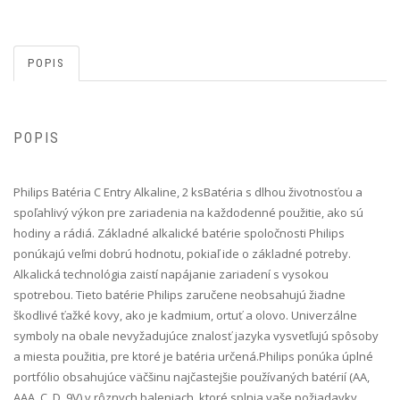
POPIS
POPIS
Philips Batéria C Entry Alkaline, 2 ks Batéria s dlhou životnosťou a
spoľahlivý výkon pre zariadenia na každodenné použitie, ako sú
hodiny a rádiá. Základné alkalické batérie spoločnosti Philips
ponúkajú veľmi dobrú hodnotu, pokiaľ ide o základné potreby.
Alkalická technológia zaistí napájanie zariadení s vysokou
spotrebou. Tieto batérie Philips zaručene neobsahujú žiadne
škodlivé ťažké kovy, ako je kadmium, ortuť a olovo. Univerzálne
symboly na obale nevyžadujúce znalosť jazyka vysvetľujú spôsoby
a miesta použitia, pre ktoré je batéria určená.Philips ponúka úplné
portfólio obsahujúce väčšinu najčastejšie používaných batérií (AA,
AAA, C, D, 9V) v rôznych baleniach, ktoré splnia vaše požiadavky.