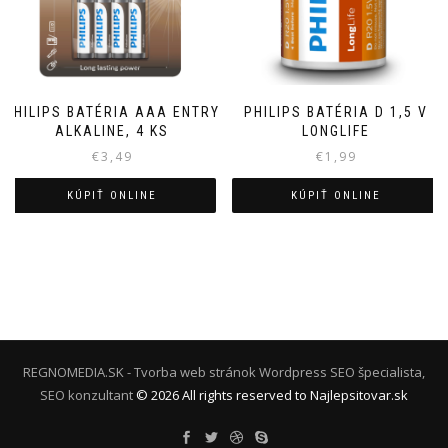
PHILIPS BATÉRIA AAA ENTRY
PHILIPS BATÉRIA D 1,5 V
ALKALINE, 4 KS
LONGLIFE
€
3,49
€
1,99
KÚPIŤ ONLINE
KÚPIŤ ONLINE
REGNOMEDIA.SK - Tvorba web stránok Wordpress
SEO špecialista,
SEO konzultant
©
2026
All rights reserved to Najlepsitovar.sk