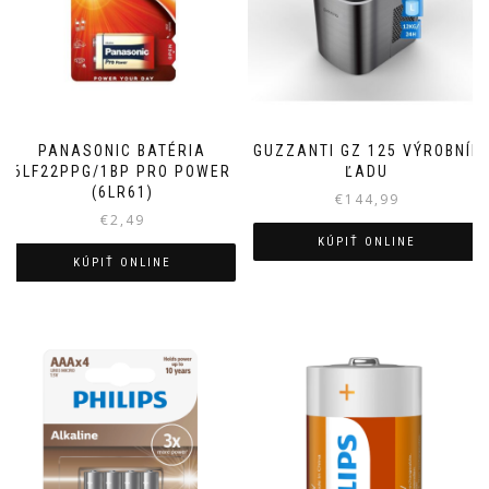
PANASONIC BATÉRIA
GUZZANTI GZ 125 VÝROBNÍK
6LF22PPG/1BP PRO POWER
ĽADU
(6LR61)
€
144,99
€
2,49
KÚPIŤ ONLINE
KÚPIŤ ONLINE