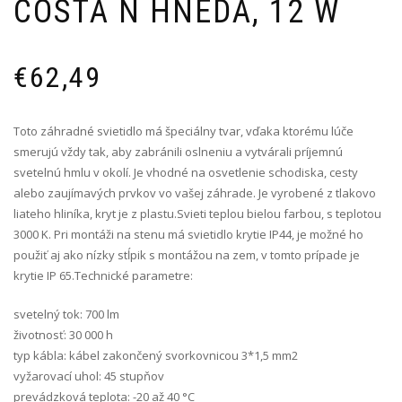
COSTA N HNEDÁ, 12 W
€
62,49
Toto záhradné svietidlo má špeciálny tvar, vďaka ktorému lúče
smerujú vždy tak, aby zabránili oslneniu a vytvárali príjemnú
svetelnú hmlu v okolí. Je vhodné na osvetlenie schodiska, cesty
alebo zaujímavých prvkov vo vašej záhrade. Je vyrobené z tlakovo
liateho hliníka, kryt je z plastu.Svieti teplou bielou farbou, s teplotou
3000 K. Pri montáži na stenu má svietidlo krytie IP44, je možné ho
použiť aj ako nízky stĺpik s montážou na zem, v tomto prípade je
krytie IP 65.Technické parametre:
svetelný tok: 700 lm
životnosť: 30 000 h
typ kábla: kábel zakončený svorkovnicou 3*1,5 mm2
vyžarovací uhol: 45 stupňov
prevádzková teplota: -20 až 40 °C