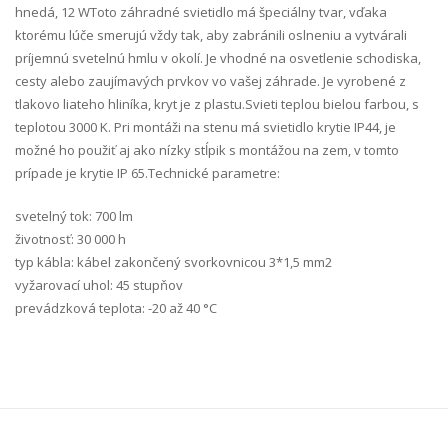
hnedá, 12 W Toto záhradné svietidlo má špeciálny tvar, vďaka
ktorému lúče smerujú vždy tak, aby zabránili oslneniu a vytvárali
príjemnú svetelnú hmlu v okolí. Je vhodné na osvetlenie schodiska,
cesty alebo zaujímavých prvkov vo vašej záhrade. Je vyrobené z
tlakovo liateho hliníka, kryt je z plastu.Svieti teplou bielou farbou, s
teplotou 3000 K. Pri montáži na stenu má svietidlo krytie IP44, je
možné ho použiť aj ako nízky stĺpik s montážou na zem, v tomto
prípade je krytie IP 65.Technické parametre:
svetelný tok: 700 lm
životnosť: 30 000 h
typ kábla: kábel zakončený svorkovnicou 3*1,5 mm2
vyžarovací uhol: 45 stupňov
prevádzková teplota: -20 až 40 °C