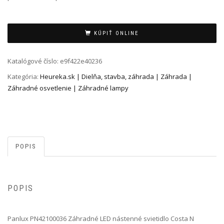
Alternative:
KÚPIŤ ONLINE
Katalógové číslo:
e9f422e40236
Kategória:
Heureka.sk | Dielňa, stavba, záhrada | Záhrada |
Záhradné osvetlenie | Záhradné lampy
POPIS
POPIS
Panlux PN42100036 Záhradné LED nástenné svietidlo Costa N