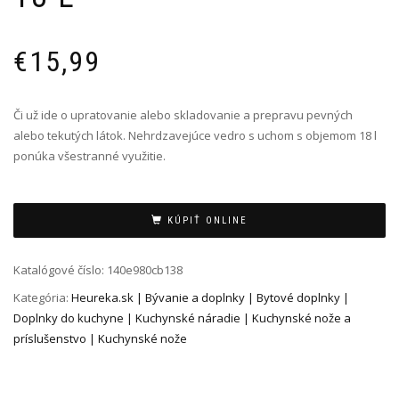
€
15,99
Či už ide o upratovanie alebo skladovanie a prepravu pevných
alebo tekutých látok. Nehrdzavejúce vedro s uchom s objemom 18 l
ponúka všestranné využitie.
Alternative:
KÚPIŤ ONLINE
Katalógové číslo:
140e980cb138
Kategória:
Heureka.sk | Bývanie a doplnky | Bytové doplnky |
Doplnky do kuchyne | Kuchynské náradie | Kuchynské nože a
príslušenstvo | Kuchynské nože