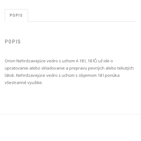
POPIS
POPIS
Orion Nehrdzavejúce vedro s uchom A 18 l, 18 l Či už ide o
upratovanie alebo skladovanie a prepravu pevných alebo tekutých
látok. Nehrdzavejúce vedro s uchom s objemom 18 l ponúka
všestranné využitie.