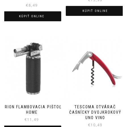
€
8,49
KÚPIŤ ONLINE
KÚPIŤ ONLINE
ORION FLAMBOVACIA PIŠTOĽ
TESCOMA OTVÁRAČ
HOME
ČAŠNÍCKY DVOJKROKOVÝ
UNO VINO
€
11,49
€
10,49