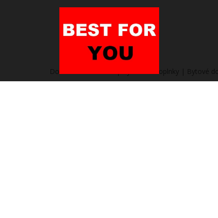
Domov
/
Heureka.sk | Bývanie a doplnky | Bytové 