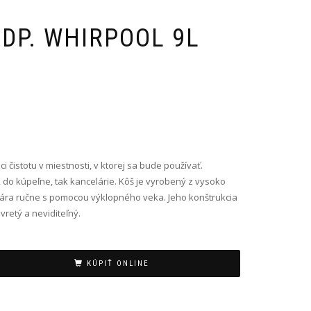
ODP. WHIRPOOL 9L
i čistotu v miestnosti, v ktorej sa bude používať.
do kúpeľne, tak kancelárie. Kôš je vyrobený z vysoko
vára ručne s pomocou výklopného veka. Jeho konštrukcia
retý a neviditeľný.
KÚPIŤ ONLINE