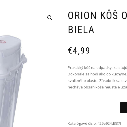
ORION KÔŠ 
BIELA
€
4,99
Praktický kôš na odpadky, zaisťujúc
Dokonale sa hodí ako do kuchyne, 
kvalitného plastu. Zásobník sa ot
necháva obsah koša neustále uzav
Alternative:
Katalógové číslo:
429e924d337f