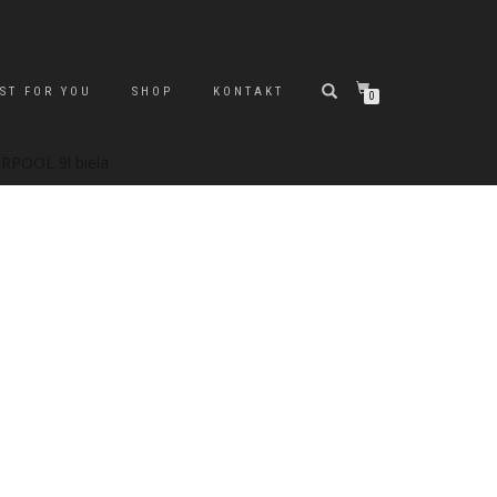
ST FOR YOU
SHOP
KONTAKT
0
RPOOL 9l biela