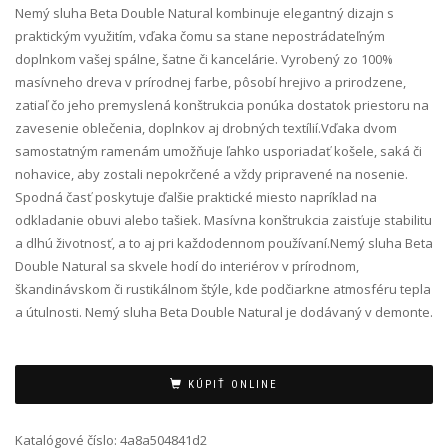
Nemý sluha Beta Double Natural kombinuje elegantný dizajn s
praktickým využitím, vďaka čomu sa stane nepostrádateľným
doplnkom vašej spálne, šatne či kancelárie. Vyrobený zo 100%
masívneho dreva v prírodnej farbe, pôsobí hrejivo a prirodzene,
zatiaľ čo jeho premyslená konštrukcia ponúka dostatok priestoru na
zavesenie oblečenia, doplnkov aj drobných textílií.Vďaka dvom
samostatným ramenám umožňuje ľahko usporiadať košele, saká či
nohavice, aby zostali nepokrčené a vždy pripravené na nosenie.
Spodná časť poskytuje ďalšie praktické miesto napríklad na
odkladanie obuvi alebo tašiek. Masívna konštrukcia zaisťuje stabilitu
a dlhú životnosť, a to aj pri každodennom používaní.Nemý sluha Beta
Double Natural sa skvele hodí do interiérov v prírodnom,
škandinávskom či rustikálnom štýle, kde podčiarkne atmosféru tepla
a útulnosti. Nemý sluha Beta Double Natural je dodávaný v demonte.
Alternative:
KÚPIŤ ONLINE
Katalógové číslo:
4a8a504841d2