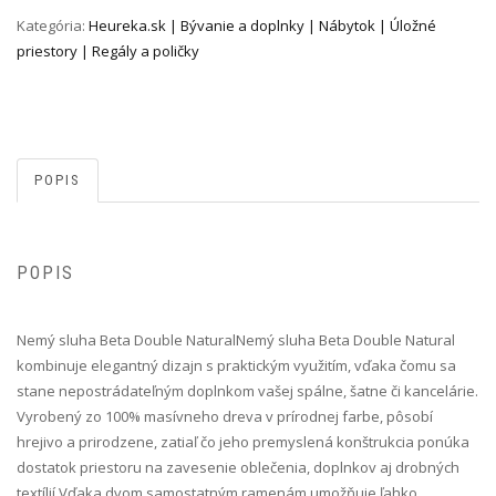
Kategória:
Heureka.sk | Bývanie a doplnky | Nábytok | Úložné
priestory | Regály a poličky
POPIS
POPIS
Nemý sluha Beta Double Natural Nemý sluha Beta Double Natural
kombinuje elegantný dizajn s praktickým využitím, vďaka čomu sa
stane nepostrádateľným doplnkom vašej spálne, šatne či kancelárie.
Vyrobený zo 100% masívneho dreva v prírodnej farbe, pôsobí
hrejivo a prirodzene, zatiaľ čo jeho premyslená konštrukcia ponúka
dostatok priestoru na zavesenie oblečenia, doplnkov aj drobných
textílií.Vďaka dvom samostatným ramenám umožňuje ľahko