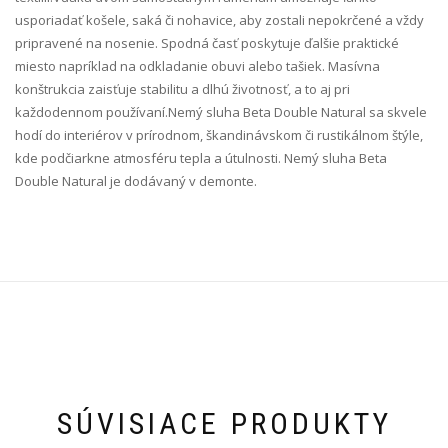
usporiadať košele, saká či nohavice, aby zostali nepokrčené a vždy
pripravené na nosenie. Spodná časť poskytuje ďalšie praktické
miesto napríklad na odkladanie obuvi alebo tašiek. Masívna
konštrukcia zaisťuje stabilitu a dlhú životnosť, a to aj pri
každodennom používaní.Nemý sluha Beta Double Natural sa skvele
hodí do interiérov v prírodnom, škandinávskom či rustikálnom štýle,
kde podčiarkne atmosféru tepla a útulnosti. Nemý sluha Beta
Double Natural je dodávaný v demonte.
SÚVISIACE PRODUKTY