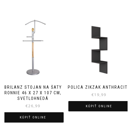
BRILANZ STOJAN NA ŠATY
POLICA ZIKZAK ANTHRACITE
RONNIE 46 X 27 X 107 CM,
€
19,99
SVETLOHNEDÁ
€
26,99
KÚPIŤ ONLINE
KÚPIŤ ONLINE