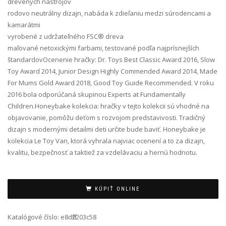
drevených nástrojov
rodovo neutrálny dizajn, nabáda k zdieľaniu medzi súrodencami a
kamarátmi
vyrobené z udržateľného FSC® dreva
maľované netoxickými farbami, testované podľa najprísnejších
štandardovOcenenie hračky: Dr. Toys Best Classic Award 2016, Slow
Toy Award 2014, Junior Design Highly Commended Award 2014, Made
For Mums Gold Award 2018, Good Toy Guide Recommended. V roku
2016 bola odporúčaná skupinou Experts at Fundamentally
Children.Honeybake kolekcia: hračky v tejto kolekcii sú vhodné na
objavovanie, pomôžu deťom s rozvojom predstavivosti. Tradičný
dizajn s modernými detailmi deti určite bude baviť. Honeybake je
kolekcia Le Toy Van, ktorá vyhrala najviac ocenení a to za dizajn,
kvalitu, bezpečnosť a taktiež za vzdelávaciu a hernú hodnotu.
Alternative:
KÚPIŤ ONLINE
Katalógové číslo:
e8dff2203c58