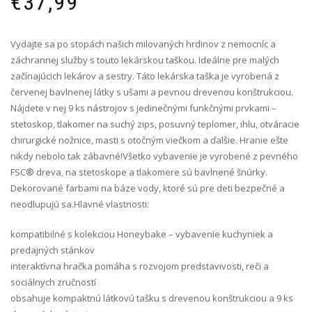
€
37,99
Vydajte sa po stopách našich milovaných hrdinov z nemocníc a
záchrannej služby s touto lekárskou taškou. Ideálne pre malých
začínajúcich lekárov a sestry. Táto lekárska taška je vyrobená z
červenej bavlnenej látky s ušami a pevnou drevenou konštrukciou.
Nájdete v nej 9 ks nástrojov s jedinečnými funkčnými prvkami –
stetoskop, tlakomer na suchý zips, posuvný teplomer, ihlu, otváracie
chirurgické nožnice, masti s otočným viečkom a ďalšie. Hranie ešte
nikdy nebolo tak zábavné!Všetko vybavenie je vyrobené z pevného
FSC® dreva, na stetoskope a tlakomere sú bavlnené šnúrky.
Dekorované farbami na báze vody, ktoré sú pre deti bezpečné a
neodlupujú sa.Hlavné vlastnosti:
kompatibilné s kolekciou Honeybake – vybavenie kuchyniek a
predajných stánkov
interaktívna hračka pomáha s rozvojom predstavivosti, reči a
sociálnych zručností
obsahuje kompaktnú látkovú tašku s drevenou konštrukciou a 9 ks