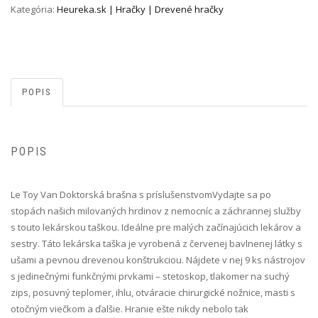
Kategória:
Heureka.sk | Hračky | Drevené hračky
POPIS
POPIS
Le Toy Van Doktorská brašna s príslušenstvom Vydajte sa po
stopách našich milovaných hrdinov z nemocníc a záchrannej služby
s touto lekárskou taškou. Ideálne pre malých začínajúcich lekárov a
sestry. Táto lekárska taška je vyrobená z červenej bavlnenej látky s
ušami a pevnou drevenou konštrukciou. Nájdete v nej 9 ks nástrojov
s jedinečnými funkčnými prvkami – stetoskop, tlakomer na suchý
zips, posuvný teplomer, ihlu, otváracie chirurgické nožnice, masti s
otočným viečkom a ďalšie. Hranie ešte nikdy nebolo tak