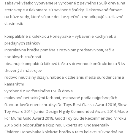
zábavné!Všetko vybavenie je vyrobené z pevného FSC® dreva, na
stetoskope a tlakomere sú bavlnené šnúrky. Dekorované farbami
na báze vody, ktoré sú pre deti bezpečné a neodlupujú sa.Hlavné
vlastnosti:
kompatibilné s kolekciou Honeybake – vybavenie kuchyniek a
predajných stánkov
interaktívna hračka pomáha s rozvojom predstavivosti, reči a
sociálnych zručností
obsahuje kompaktnú látkovú tašku s drevenou konštrukciou a 9 ks
drevených nástrojov
rodovo neutrálny dizajn, nabáda k zdieľaniu medzi súrodencami a
kamarátmi
vyrobené z udržateľného FSC® dreva
maľované netoxickými farbami, testované podľa najprísnejších
štandardovOcenenie hračky: Dr. Toys Best Classic Award 2016, Slow
Toy Award 2014, Junior Design Highly Commended Award 2014, Made
For Mums Gold Award 2018, Good Toy Guide Recommended. V roku
2016 bola odporúčaná skupinou Experts at Fundamentally
Children.Honeybake kolekcia: hračky v tejto kolekcii sú vhodné na