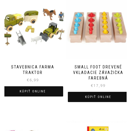
STAVEBNICA FARMA
SMALL FOOT DREVENÉ
TRAKTOR
VKLADACIE ZÁVAŽIČKA
FAREBNÁ
€
6,99
€
17,99
KÚPIŤ ONLINE
KÚPIŤ ONLINE