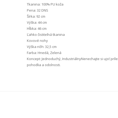
Tkanina: 100% PU koža
Pena: 32 DNS
Šírka: 92 cm
Výška: 44 cm
Hĺbka: 46 cm
Ľahko čistiteľná tkanina
Kovové nohy
Výška nôh: 32,5 cm
Farba: Hnedá, Zelená
Koncept: Jednoduchý, IndustriálnyNenechajte si ujsť prílež
pohodlia a odolnosti.