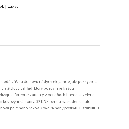
ok | Lavice
nže dodá vášmu domovu nádych elegancie, ale poskytne aj
ý a štýlový vzhľad, ktorý pozdvihne každú
 dizajn a farebné varianty v odtieňoch hnedej a zelenej
ným kovovým rámom a 32 DNS penou na sedenie, táto
ako nová po mnoho rokov. Kovové nohy poskytujú stabilitu a