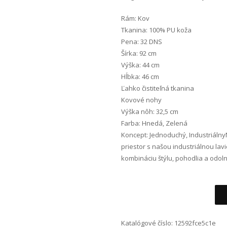
Rám: Kov
Tkanina: 100% PU koža
Pena: 32 DNS
Šírka: 92 cm
Výška: 44 cm
Hĺbka: 46 cm
Ľahko čistiteľná tkanina
Kovové nohy
Výška nôh: 32,5 cm
Farba: Hnedá, Zelená
Koncept: Jednoduchý, IndustriálnyNe
priestor s našou industriálnou lav
kombináciu štýlu, pohodlia a odoln
Alternative:
Katalógové číslo:
12592fce5c1e