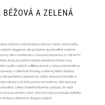
A BÉŽOVÁ A ZELENÁ
našou úžasnou industriálnou lavicou. Tento univerzálny
nádych elegancie, ale poskytne aj pohodlné sedenie
 kovový rám v kombinácii s luxusnou tkaninou zo 100 % PU
hľad, ktorý pozdvihne každú miestnosť.Oživte svoj
ebo spálni nádech sofistikovanosti s našou industriálnou
 varianty v odtieňoch hnedej a zelenej ľahko doplnia
nej robí perfektný doplnok do vášho domova.Pohodlie a
ým rámom a 32 DNS penou na sedenie, táto lavica je
 pohodlná. Ľahko čistiteľná tkanina zaisťuje, že vaša
ko nová po mnoho rokov. Kovové nohy poskytujú stabilitu
5 cm dodáva celkovému dizajnu nádych