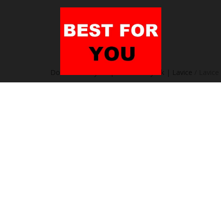
Domov
/
Nábytok | Sedací nábytok | Lavice
/ Lavice