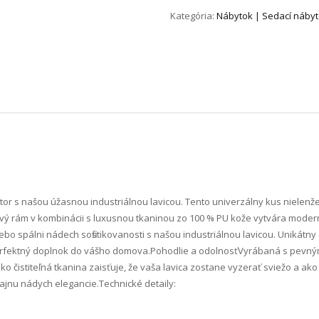
Kategória:
Nábytok | Sedací nábyt
stor s našou úžasnou industriálnou lavicou. Tento univerzálny kus niele
ový rám v kombinácii s luxusnou tkaninou zo 100 % PU kože vytvára modern
ebo spálni nádech sofistikovanosti s našou industriálnou lavicou. Unikátny
bí perfektný doplnok do vášho domova.Pohodlie a odolnosťVyrábaná s pev
ahko čistiteľná tkanina zaisťuje, že vaša lavica zostane vyzerať sviežo a 
ajnu nádych elegancie.Technické detaily: