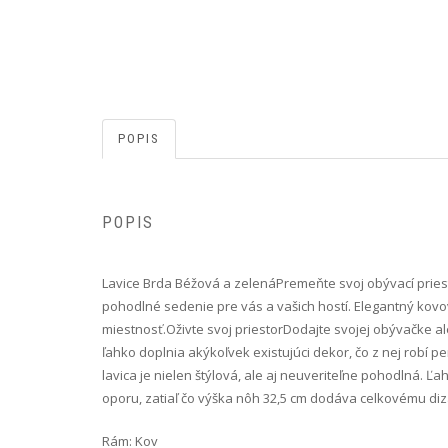
POPIS
POPIS
Lavice Brda Béžová a zelená Premeňte svoj obývací prie
pohodlné sedenie pre vás a vašich hostí. Elegantný kov
miestnosť.Oživte svoj priestorDodajte svojej obývačke al
ľahko doplnia akýkoľvek existujúci dekor, čo z nej ro
lavica je nielen štýlová, ale aj neuveriteľne pohodlná. Ľ
oporu, zatiaľ čo výška nôh 32,5 cm dodáva celkovému diz
Rám: Kov