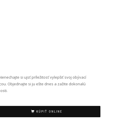
nechajte si ujsť príležitosť vylepšiť svoj obývací
icou. Objednajte si ju ešte dnes a zažite dokonalú
osti.
KÚPIŤ ONLINE