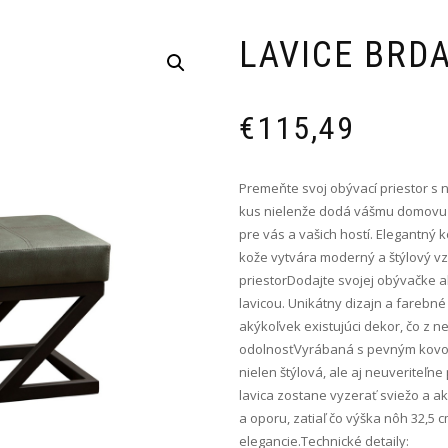
LAVICE BRD
€
115,49
Premeňte svoj obývací priestor s 
kus nielenže dodá vášmu domovu 
pre vás a vašich hostí. Elegantný
kože vytvára moderný a štýlový vz
priestorDodajte svojej obývačke al
lavicou. Unikátny dizajn a farebné
akýkoľvek existujúci dekor, čo z 
odolnosťVyrábaná s pevným kovov
nielen štýlová, ale aj neuveriteľne
lavica zostane vyzerať sviežo a a
a oporu, zatiaľ čo výška nôh 32,
elegancie.Technické detaily: