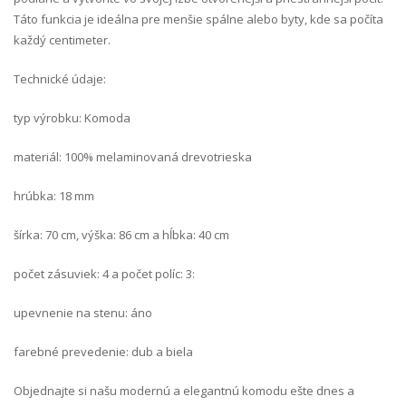
Táto funkcia je ideálna pre menšie spálne alebo byty, kde sa počíta
každý centimeter.
Technické údaje:
typ výrobku: Komoda
materiál: 100% melaminovaná drevotrieska
hrúbka: 18 mm
šírka: 70 cm, výška: 86 cm a hĺbka: 40 cm
počet zásuviek: 4 a počet políc: 3:
upevnenie na stenu: áno
farebné prevedenie: dub a biela
Objednajte si našu modernú a elegantnú komodu ešte dnes a