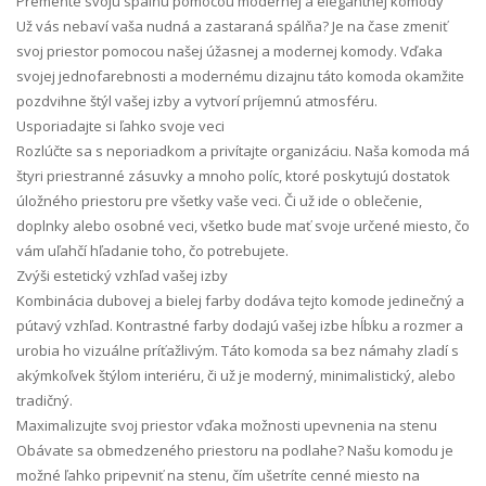
Premeňte svoju spálňu pomocou modernej a elegantnej komody
Už vás nebaví vaša nudná a zastaraná spálňa? Je na čase zmeniť
svoj priestor pomocou našej úžasnej a modernej komody. Vďaka
svojej jednofarebnosti a modernému dizajnu táto komoda okamžite
pozdvihne štýl vašej izby a vytvorí príjemnú atmosféru.
Usporiadajte si ľahko svoje veci
Rozlúčte sa s neporiadkom a privítajte organizáciu. Naša komoda má
štyri priestranné zásuvky a mnoho políc, ktoré poskytujú dostatok
úložného priestoru pre všetky vaše veci. Či už ide o oblečenie,
doplnky alebo osobné veci, všetko bude mať svoje určené miesto, čo
vám uľahčí hľadanie toho, čo potrebujete.
Zvýši estetický vzhľad vašej izby
Kombinácia dubovej a bielej farby dodáva tejto komode jedinečný a
pútavý vzhľad. Kontrastné farby dodajú vašej izbe hĺbku a rozmer a
urobia ho vizuálne príťažlivým. Táto komoda sa bez námahy zladí s
akýmkoľvek štýlom interiéru, či už je moderný, minimalistický, alebo
tradičný.
Maximalizujte svoj priestor vďaka možnosti upevnenia na stenu
Obávate sa obmedzeného priestoru na podlahe? Našu komodu je
možné ľahko pripevniť na stenu, čím ušetríte cenné miesto na