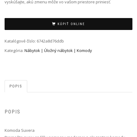
vyskúšajte, akú zmenu môže vo vašom priestore priniesť.
Alternative:
KÚPIŤ ONLINE
Katalógové číslo:
6742a8d76ddb
Kategória:
Nábytok | Úložný nábytok | Komody
POPIS
POPIS
Komoda Suvera