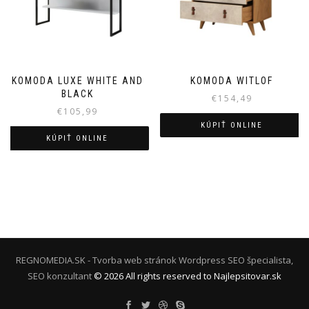
KOMODA LUXE WHITE AND
KOMODA WITLOF
BLACK
€
154,49
€
105,99
KÚPIŤ ONLINE
KÚPIŤ ONLINE
REGNOMEDIA.SK - Tvorba web stránok Wordpress
SEO špecialista,
SEO konzultant
©
2026
All rights reserved to Najlepsitovar.sk