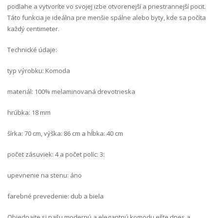
podlahe a vytvoríte vo svojej izbe otvorenejší a priestrannejší pocit.
Táto funkcia je ideálna pre menšie spálne alebo byty, kde sa počíta
každý centimeter.
Technické údaje:
typ výrobku: Komoda
materiál: 100% melaminovaná drevotrieska
hrúbka: 18 mm
šírka: 70 cm, výška: 86 cm a hĺbka: 40 cm
počet zásuviek: 4 a počet políc: 3:
upevnenie na stenu: áno
farebné prevedenie: dub a biela
Objednajte si našu modernú a elegantnú komodu ešte dnes a