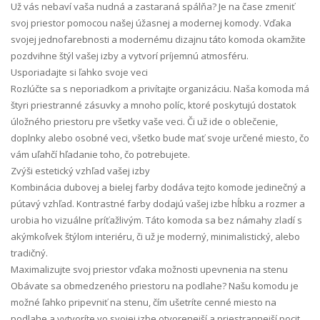
Už vás nebaví vaša nudná a zastaraná spálňa? Je na čase zmeniť
svoj priestor pomocou našej úžasnej a modernej komody. Vďaka
svojej jednofarebnosti a modernému dizajnu táto komoda okamžite
pozdvihne štýl vašej izby a vytvorí príjemnú atmosféru.
Usporiadajte si ľahko svoje veci
Rozlúčte sa s neporiadkom a privítajte organizáciu. Naša komoda má
štyri priestranné zásuvky a mnoho políc, ktoré poskytujú dostatok
úložného priestoru pre všetky vaše veci. Či už ide o oblečenie,
doplnky alebo osobné veci, všetko bude mať svoje určené miesto, čo
vám uľahčí hľadanie toho, čo potrebujete.
Zvýši estetický vzhľad vašej izby
Kombinácia dubovej a bielej farby dodáva tejto komode jedinečný a
pútavý vzhľad. Kontrastné farby dodajú vašej izbe hĺbku a rozmer a
urobia ho vizuálne príťažlivým. Táto komoda sa bez námahy zladí s
akýmkoľvek štýlom interiéru, či už je moderný, minimalistický, alebo
tradičný.
Maximalizujte svoj priestor vďaka možnosti upevnenia na stenu
Obávate sa obmedzeného priestoru na podlahe? Našu komodu je
možné ľahko pripevniť na stenu, čím ušetríte cenné miesto na
podlahe a vytvoríte vo svojej izbe otvorenejší a priestrannejší pocit.