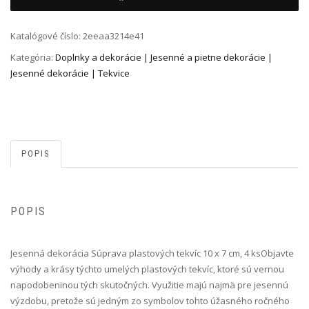
Katalógové číslo:
2eeaa3214e41
Kategória:
Doplnky a dekorácie | Jesenné a pietne dekorácie |
Jesenné dekorácie | Tekvice
POPIS
POPIS
Jesenná dekorácia Súprava plastových tekvíc 10 x 7 cm, 4 ks Objavte
výhody a krásy týchto umelých plastových tekvíc, ktoré sú vernou
napodobeninou tých skutočných. Využitie majú najmä pre jesennú
výzdobu, pretože sú jedným zo symbolov tohto úžasného ročného