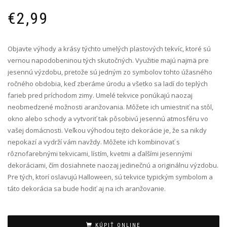
€
2,99
Objavte výhody a krásy týchto umelých plastových tekvíc, ktoré sú
vernou napodobeninou tých skutočných. Využitie majú najmä pre
jesennú výzdobu, pretože sú jedným zo symbolov tohto úžasného
ročného obdobia, keď zberáme úrodu a všetko sa ladí do teplých
farieb pred príchodom zimy. Umelé tekvice ponúkajú naozaj
neobmedzené možnosti aranžovania. Môžete ich umiestniť na stôl,
okno alebo schody a vytvoriť tak pôsobivú jesennú atmosféru vo
vašej domácnosti. Veľkou výhodou tejto dekorácie je, že sa nikdy
nepokazí a vydrží vám navždy. Môžete ich kombinovať s
rôznofarebnými tekvicami, lístím, kvetmi a ďalšími jesennými
dekoráciami, čím dosiahnete naozaj jedinečnú a originálnu výzdobu.
Pre tých, ktorí oslavujú Halloween, sú tekvice typickým symbolom a
táto dekorácia sa bude hodiť aj na ich aranžovanie.
Alternative:
KÚPIŤ ONLINE