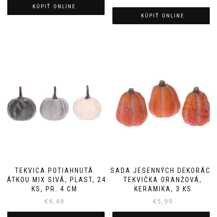
KÚPIŤ ONLINE
KÚPIŤ ONLINE
TEKVICA POTIAHNUTÁ
SADA JESENNÝCH DEKORÁCIÍ
LÁTKOU MIX SIVÁ, PLAST, 24
TEKVIČKA ORANŽOVÁ,
KS, PR. 4 CM
KERAMIKA, 3 KS
€
6,49
€
5,99