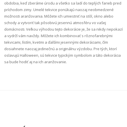
obdobia, keď zberáme úrodu a všetko sa ladí do teplých farieb pred
príchodom zimy. Umelé tekvice ponúkajú naozaj neobmedzené
možnosti aranžovania. Môžete ich umiestniť na stôl, okno alebo
schody a vytvoriť tak pôsobivú jesennú atmosféru vo vašej
domácnosti. Veľkou výhodou tejto dekorácie je, že sa nikdy nepokazí
a vydrží vám navždy. Môžete ich kombinovať s rôznofarebnými
tekvicami, lístím, kvetmi a ďalšími jesennými dekoráciami, čím
dosiahnete naozaj jedinečnú a originálnu výzdobu. Pre tých, ktorí
oslavujú Halloween, sú tekvice typickým symbolom a táto dekorácia
sa bude hodiť aj na ich aranžovanie.