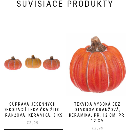
SÚVISIACE PRODUKTY
SÚPRAVA JESENNÝCH
TEKVICA VYSOKÁ BEZ
DEKORÁCIÍ TEKVIČKA ŽLTO-
OTVOROV ORANŽOVÁ,
ORANŽOVÁ, KERAMIKA, 3 KS
KERAMIKA, PR. 12 CM, PR.
12 CM
€
2,99
€
2,99