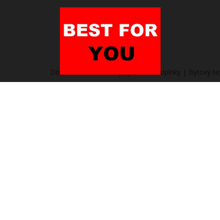
Domov
/
Heureka.sk | Bývanie a doplnky | Bytový tex