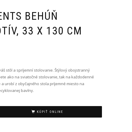
ENTS BEHÚŇ
ÍV, 33 X 130 CM
š stôl a spríjemní stolovanie. Štýlový obojstranný
jete ako na sviatočné stolovanie, tak na každodenné
e a urobí z obyčajného stola príjemné miesto na
ecyklovanej bavlny.
KÚPIŤ ONLINE