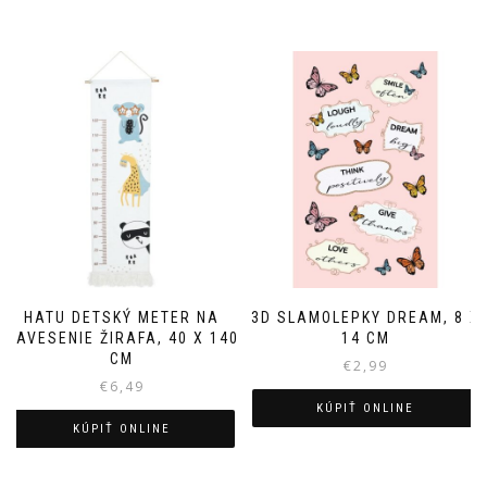
HATU DETSKÝ METER NA
3D SLAMOLEPKY DREAM, 8 X
ZAVESENIE ŽIRAFA, 40 X 140
14 CM
CM
€
2,99
€
6,49
KÚPIŤ ONLINE
KÚPIŤ ONLINE