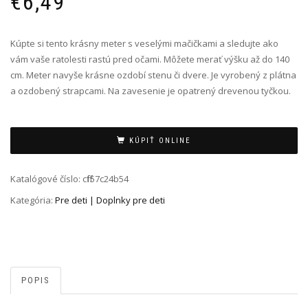
€
6,49
Kúpte si tento krásny meter s veselými mačičkami a sledujte ako
vám vaše ratolesti rastú pred očami. Môžete merať výšku až do 140
cm. Meter navyše krásne ozdobí stenu či dvere. Je vyrobený z plátna
a ozdobený strapcami. Na zavesenie je opatrený drevenou tyčkou.
Alternative:
KÚPIŤ ONLINE
Katalógové číslo:
cfff57c24b54
Kategória:
Pre deti | Doplnky pre deti
POPIS