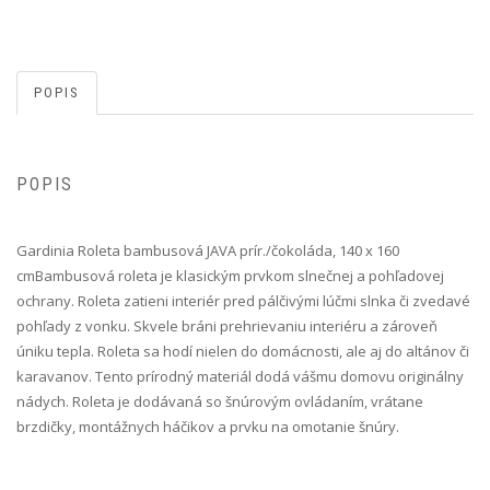
POPIS
POPIS
Gardinia Roleta bambusová JAVA prír./čokoláda, 140 x 160
cm Bambusová roleta je klasickým prvkom slnečnej a pohľadovej
ochrany. Roleta zatieni interiér pred pálčivými lúčmi slnka či zvedavé
pohľady z vonku. Skvele bráni prehrievaniu interiéru a zároveň
úniku tepla. Roleta sa hodí nielen do domácnosti, ale aj do altánov či
karavanov. Tento prírodný materiál dodá vášmu domovu originálny
nádych. Roleta je dodávaná so šnúrovým ovládaním, vrátane
brzdičky, montážnych háčikov a prvku na omotanie šnúry.