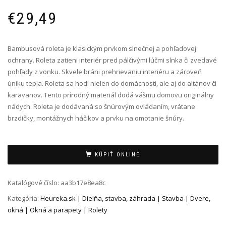
€
29,49
Bambusová roleta je klasickým prvkom slnečnej a pohľadovej
ochrany. Roleta zatieni interiér pred pálčivými lúčmi slnka či zvedavé
pohľady z vonku. Skvele bráni prehrievaniu interiéru a zároveň
úniku tepla. Roleta sa hodí nielen do domácnosti, ale aj do altánov či
karavanov. Tento prírodný materiál dodá vášmu domovu originálny
nádych. Roleta je dodávaná so šnúrovým ovládaním, vrátane
brzdičky, montážnych háčikov a prvku na omotanie šnúry.
Alternative:
KÚPIŤ ONLINE
Katalógové číslo:
aa3b17e8ea8c
Kategória:
Heureka.sk | Dielňa, stavba, záhrada | Stavba | Dvere,
okná | Okná a parapety | Rolety