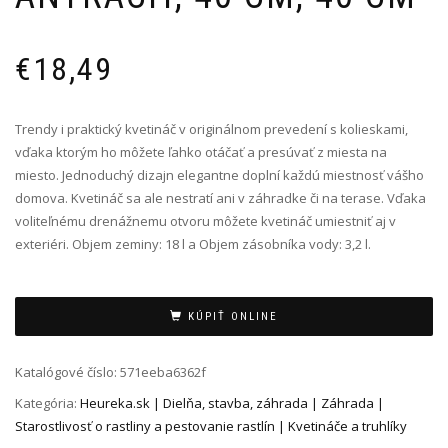
€
18,49
Trendy i praktický kvetináč v originálnom prevedení s kolieskami,
vďaka ktorým ho môžete ľahko otáčať a presúvať z miesta na
miesto. Jednoduchý dizajn elegantne doplní každú miestnosť vášho
domova. Kvetináč sa ale nestratí ani v záhradke či na terase. Vďaka
voliteľnému drenážnemu otvoru môžete kvetináč umiestniť aj v
exteriéri. Objem zeminy: 18 l a Objem zásobníka vody: 3,2 l.
Alternative:
KÚPIŤ ONLINE
Katalógové číslo:
571eeba6362f
Kategória:
Heureka.sk | Dielňa, stavba, záhrada | Záhrada |
Starostlivosť o rastliny a pestovanie rastlín | Kvetináče a truhlíky