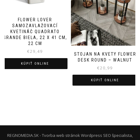
FLOWER LOVER
SAMOZAVLAŽOVACÍ
KVETINÁČ QUADRATO
GRANDE BIELA, 22 X 41 CM,
22 CM
€
29,49
STOJAN NA KVETY FLOWER
DESK ROUND – WALNUT
KÚPIŤ ONLINE
€
20,99
KÚPIŤ ONLINE
REGNOMEDIA.SK - Tvorba web stránok Wordpress
SEO špecialista,