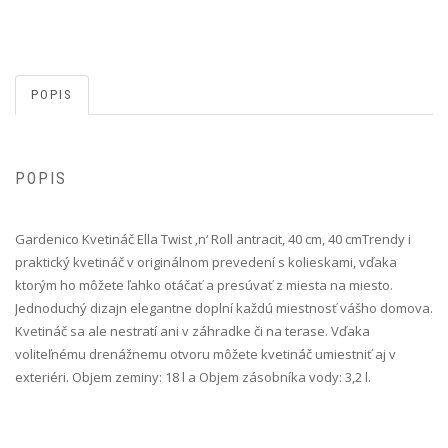
POPIS
POPIS
Gardenico Kvetináč Ella Twist ‚n‘ Roll antracit, 40 cm, 40 cm Trendy i
praktický kvetináč v originálnom prevedení s kolieskami, vďaka
ktorým ho môžete ľahko otáčať a presúvať z miesta na miesto.
Jednoduchý dizajn elegantne doplní každú miestnosť vášho domova.
Kvetináč sa ale nestratí ani v záhradke či na terase. Vďaka
voliteľnému drenážnemu otvoru môžete kvetináč umiestniť aj v
exteriéri. Objem zeminy: 18 l a Objem zásobníka vody: 3,2 l.