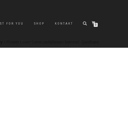
ST FOR YOU
SHOP
KONTAKT
0
ky
/ Flower Lover Samozavlažovací kvetináč Quadrato