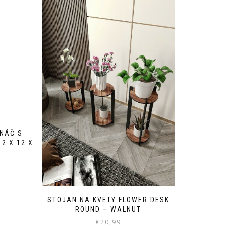
INÁČ S
2 X 12 X
STOJAN NA KVETY FLOWER DESK
ROUND – WALNUT
€
20,99