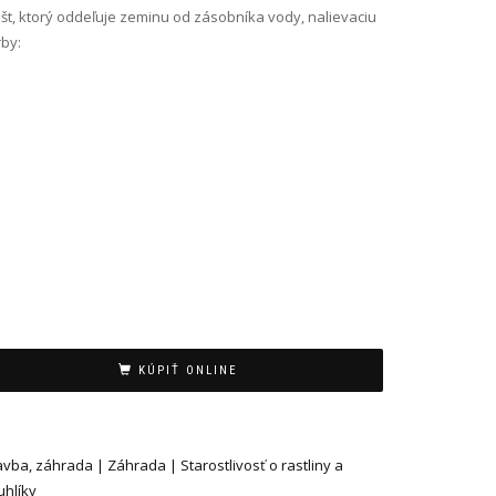
št, ktorý oddeľuje zeminu od zásobníka vody, nalievaciu
by:
KÚPIŤ ONLINE
avba, záhrada | Záhrada | Starostlivosť o rastliny a
uhlíky