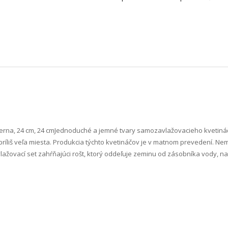
rna, 24 cm, 24 cm Jednoduché a jemné tvary samozavlažovacieho kvetináča
ríliš veľa miesta. Produkcia týchto kvetináčov je v matnom prevedení. Nemá
lažovací set zahŕňajúci rošt, ktorý oddeľuje zeminu od zásobníka vody, n