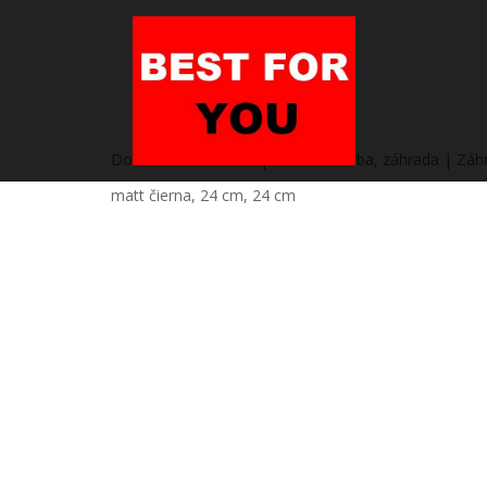
Domov
/
Heureka.sk | Dielňa, stavba, záhrada | Záhra
matt čierna, 24 cm, 24 cm