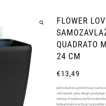
FLOWER LOV
SAMOZAVLAŽ
QUADRATO M
24 CM
€
13,49
Jednoduché a jemné tvary samoza
váš interiér. Jeho dizajn poskytuje
miesta. Produkcia týchto kvetináčo
teda primárne určený na použitie 