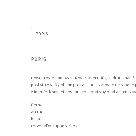
POPIS
POPIS
Flower Lover Samozavlažovací kvetináč Quadrato matt čie
poskytuje veľký objem pre rastlinu a zároveň nezaberie p
v interiéri.Komplet obsahuje dekoratívny obal a samozav
čierna
antracit
biela
červenáDostupné veľkosti: