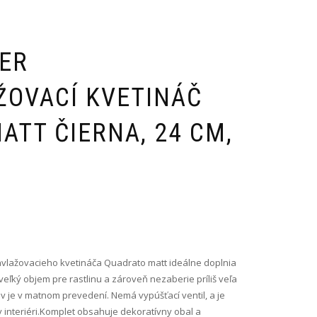
ER
OVACÍ KVETINÁČ
ATT ČIERNA, 24 CM,
vlažovacieho kvetináča Quadrato matt ideálne doplnia
 veľký objem pre rastlinu a zároveň nezaberie príliš veľa
v je v matnom prevedení. Nemá vypúšťací ventil, a je
v interiéri.Komplet obsahuje dekoratívny obal a