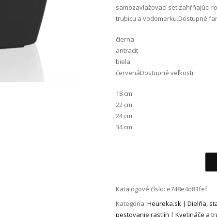
samozavlažovací set zahŕňajúci ro
trubicu a vodomerku.Dostupné far
čierna
antracit
biela
červenáDostupné veľkosti:
18 cm
22 cm
24 cm
34 cm
Alternative:
Katalógové číslo:
e748e4d83fef
Kategória:
Heureka.sk | Dielňa, st
pestovanie rastlín | Kvetináče a tr